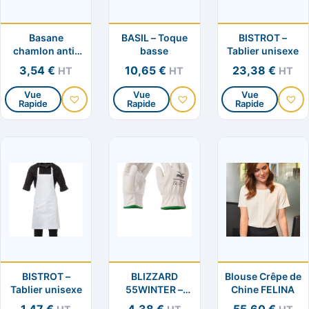
être
être
être
choisies
choisies
choisies
Basane
BASIL – Toque
BISTROT –
sur
sur
sur
chamlon anti-
basse
Tablier unisexe
la
la
la
sudation
3,54
€
10,65
€
23,38
€
HT
HT
HT
page
page
page
du
du
du
Vue
Vue
Vue
Rapide
Rapide
Rapide
Ce
Ce
Ce
produit
produit
produit
produit
produit
produit
a
a
a
plusieurs
plusieurs
plusieurs
variations.
variations.
variation
Les
Les
Les
options
options
options
peuvent
peuvent
peuvent
être
être
être
choisies
choisies
choisies
BISTROT –
BLIZZARD
Blouse Crêpe de
sur
sur
sur
Tablier unisexe
55WINTER –
Chine FELINA
la
la
la
Gants d’hiver en