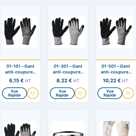
01-101 – Gant
01-301 – Gant
01-501 – Gant
anti-coupures
anti-coupures
anti-coupures
KYORENE
KYORENE
KYORENE
6,15
€
8,22
€
10,22
€
HT
HT
HT
doublure 15G
doublure 13G
doublure 13G
Vue
Vue
Vue
Rapide
Rapide
Rapide
Ce
Ce
Ce
produit
produit
produit
a
a
a
plusieurs
plusieurs
plusieurs
variations.
variations.
variation
Les
Les
Les