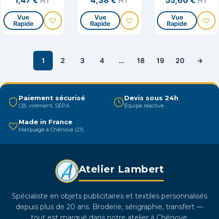
1,47
€
4,38
€
55,60
€
HT
HT
HT
page
page
page
cuir fleur de
bovin
du
du
du
Vue
Vue
Vue
Rapide
Rapide
Rapide
Ce
Ce
Ce
produit
produit
produit
produit
produit
produit
a
a
a
1
2
3
4
…
18
19
20
→
plusieurs
plusieurs
plusieurs
variations.
variations.
variation
Les
Les
Les
Paiement sécurisé
Devis sous 24h
options
options
options
CB, virement, SEPA
Équipe réactive
peuvent
peuvent
peuvent
Made in France
être
être
être
Marquage à Chênove (21)
choisies
choisies
choisies
sur
sur
sur
la
la
la
Atelier Lambert
page
page
page
du
du
du
Spécialiste en objets publicitaires et textiles personnalisés
produit
produit
produit
depuis plus de 20 ans. Broderie, sérigraphie, transfert —
tout est marqué dans notre atelier à Chênove.