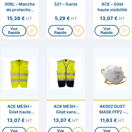
306L – Manche
521 – Gants
ACE – Gilet
sur
sur
sur
de protection
haute visibilité
la
la
la
en cuir croûte
15,38
€
5,29
€
13,07
€
HT
HT
HT
page
page
page
du
du
du
Vue
Vue
Vue
Rapide
Rapide
Rapide
Ce
Ce
Ce
produit
produit
produit
produit
produit
produit
a
a
a
plusieurs
plusieurs
plusieurs
variations.
variations.
variation
Les
Les
Les
options
options
options
peuvent
peuvent
peuvent
être
être
être
choisies
choisies
choisies
ACE MESH –
ACK MESH –
AK002 DUST
sur
sur
sur
Gilet haute
Gilet sans
MASK FFP2 –
la
la
la
visibilité
doublure haute
Demi-masque
13,07
€
13,07
€
11,63
€
HT
HT
HT
page
page
page
visibilité
facial
du
du
du
Vue
Vue
Vue