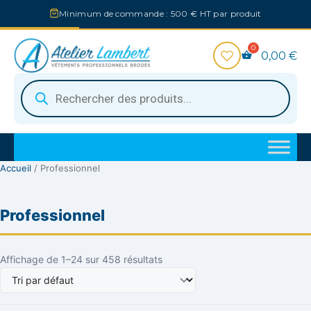
Aller
Minimum de commande : 500 € HT par produit
au
contenu
0,00
€
Recherche
de
produits
Accueil
/ Professionnel
Professionnel
Affichage de 1–24 sur 458 résultats