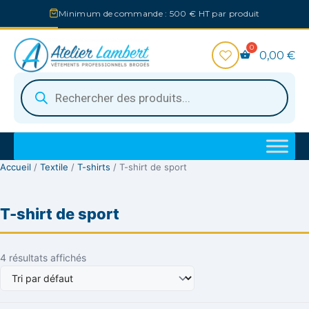
Aller
Minimum de commande : 500 € HT par produit
au
contenu
0,00
€
Recherche
de
produits
Accueil
/
Textile
/
T-shirts
/ T-shirt de sport
T-shirt de sport
4 résultats affichés