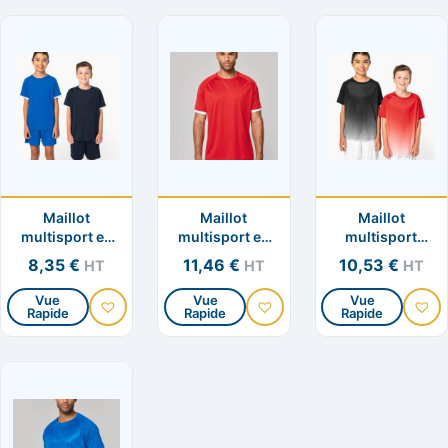
Maillot
Maillot
Maillot
multisport en
multisport en
multisport
polyester
polyester
polyester
8,35
€
11,46
€
10,53
€
HT
HT
HT
enfant
unisexe
sublimé enfant
Vue
Vue
Vue
Rapide
Rapide
Rapide
Ce
Ce
Ce
produit
produit
produit
a
a
a
plusieurs
plusieurs
plusieurs
variations.
variations.
variation
Les
Les
Les