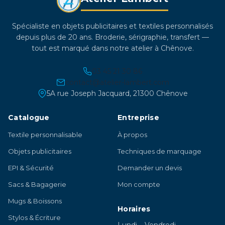
sur
la
Spécialiste en objets publicitaires et textiles personnalisés
page
depuis plus de 20 ans. Broderie, sérigraphie, transfert —
du
tout est marqué dans notre atelier à Chênove.
produit
03 45 21 30 86
contact@atelier-lambert.com
5A rue Joseph Jacquard, 21300 Chênove
Catalogue
Entreprise
Textile personnalisable
À propos
Objets publicitaires
Techniques de marquage
EPI & Sécurité
Demander un devis
Sacs & Bagagerie
Mon compte
Mugs & Boissons
Horaires
Stylos & Écriture