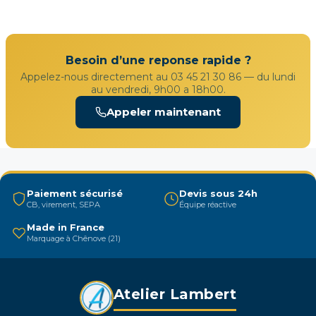
Besoin d’une reponse rapide ?
Appelez-nous directement au 03 45 21 30 86 — du lundi
au vendredi, 9h00 a 18h00.
Appeler maintenant
Paiement sécurisé
Devis sous 24h
CB, virement, SEPA
Équipe réactive
Made in France
Marquage à Chênove (21)
Atelier Lambert