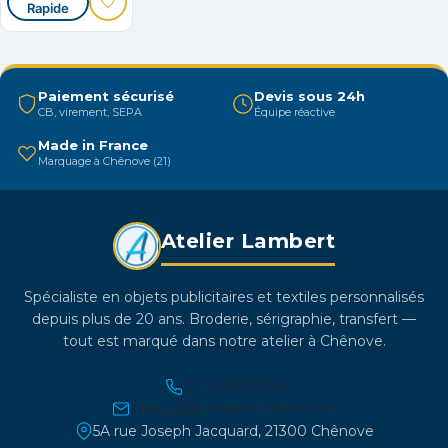
Rapide
Ce
produit
produit
produit
produit
a
plusieurs
Paiement sécurisé
Devis sous 24h
variations.
CB, virement, SEPA
Équipe réactive
Les
Made in France
options
Marquage à Chênove (21)
peuvent
être
choisies
Atelier Lambert
sur
la
Spécialiste en objets publicitaires et textiles personnalisés
page
depuis plus de 20 ans. Broderie, sérigraphie, transfert —
du
tout est marqué dans notre atelier à Chênove.
produit
03 45 21 30 86
contact@atelier-lambert.com
5A rue Joseph Jacquard, 21300 Chênove