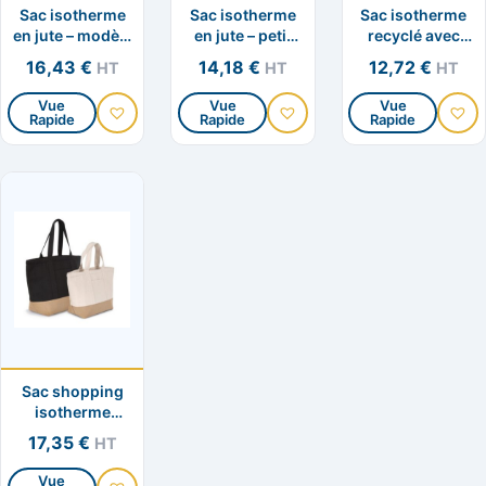
Sac isotherme
Sac isotherme
Sac isotherme
sur
sur
sur
en jute – modèle
en jute – petit
recyclé avec
la
la
la
moyen
modèle
poche frontale
16,43
€
14,18
€
12,72
€
HT
HT
HT
page
page
page
du
du
du
Vue
Vue
Vue
Rapide
Rapide
Rapide
Ce
Ce
Ce
produit
produit
produit
produit
produit
produit
a
a
a
plusieurs
plusieurs
plusieurs
variations.
variations.
variation
Les
Les
Les
options
options
options
peuvent
peuvent
peuvent
être
être
être
choisies
choisies
choisies
Sac shopping
sur
sur
sur
isotherme
la
la
la
recyclé
17,35
€
HT
page
page
page
du
du
du
Vue