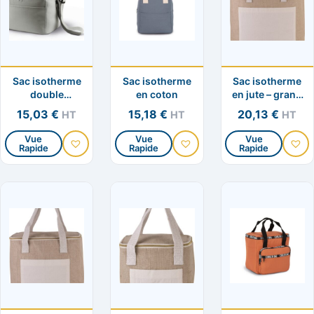
options
options
options
peuvent
peuvent
peuvent
être
être
être
choisies
choisies
choisies
Sac isotherme
Sac isotherme
Sac isotherme
sur
sur
sur
double
en coton
en jute – grand
la
la
la
compartiment
modèle
15,03
€
15,18
€
20,13
€
HT
HT
HT
page
page
page
du
du
du
Vue
Vue
Vue
Rapide
Rapide
Rapide
Ce
Ce
Ce
produit
produit
produit
produit
produit
produit
a
a
a
plusieurs
plusieurs
plusieurs
variations.
variations.
variation
Les
Les
Les
options
options
options
peuvent
peuvent
peuvent
être
être
être
choisies
choisies
choisies