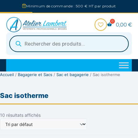
Aller
Minimum de commande : 500 € HT par produit
au
contenu
0,00
€
Recherche
de
produits
Accueil
/
Bagagerie et Sacs
/
Sac et bagagerie
/ Sac isotherme
Sac isotherme
10 résultats affichés