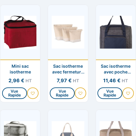
Mini sac
Sac isotherme
Sac isotherme
isotherme
avec fermeture
avec poche
à enroulement
zippée
2,96
€
7,97
€
11,46
€
HT
HT
HT
Vue
Vue
Vue
Rapide
Rapide
Rapide
Ce
Ce
Ce
produit
produit
produit
a
a
a
plusieurs
plusieurs
plusieurs
variations.
variations.
variation
Les
Les
Les