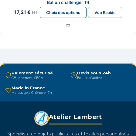
Ballon challenger T4
Ce
17,21
€
HT
Choix des options
Vue Rapide
produit
a
plusieurs
variations.
Les
options
peuvent
être
Paiement sécurisé
Devis sous 24h
CB, virement, SEPA
Équipe réactive
choisies
sur
Made in France
Marquage à Chênove (21)
la
page
du
Atelier Lambert
produit
Spécialiste en objets publicitaires et textiles personnalisés