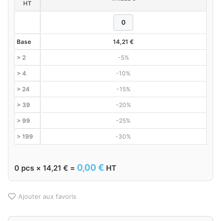
HT
Base
14,21
€
> 2
-5%
> 4
-10%
> 24
-15%
> 39
-20%
> 99
-25%
> 199
-30%
0,00
€
0
pcs ×
14,21
€
=
HT
Ajouter aux favoris