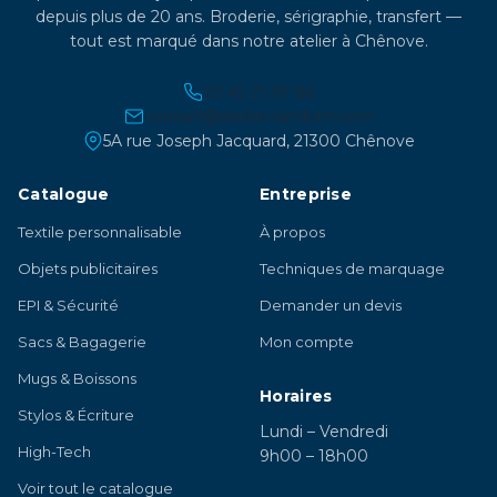
depuis plus de 20 ans. Broderie, sérigraphie, transfert —
tout est marqué dans notre atelier à Chênove.
03 45 21 30 86
contact@atelier-lambert.com
5A rue Joseph Jacquard, 21300 Chênove
Catalogue
Entreprise
Textile personnalisable
À propos
Objets publicitaires
Techniques de marquage
EPI & Sécurité
Demander un devis
Sacs & Bagagerie
Mon compte
Mugs & Boissons
Horaires
Stylos & Écriture
Lundi – Vendredi
High-Tech
9h00 – 18h00
Voir tout le catalogue