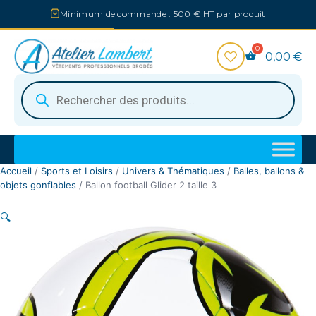
Aller
Minimum de commande : 500 € HT par produit
au
contenu
0,00
€
Recherche
de
produits
Accueil
/
Sports et Loisirs
/
Univers & Thématiques
/
Balles, ballons &
objets gonflables
/ Ballon football Glider 2 taille 3
🔍