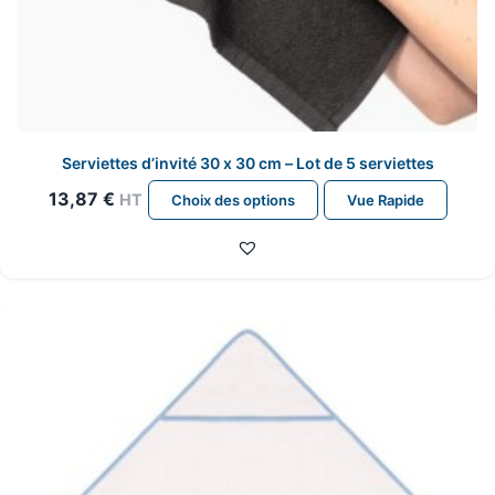
Serviettes d’invité 30 x 30 cm – Lot de 5 serviettes
Ce
13,87
€
HT
Choix des options
Vue Rapide
produit
a
plusieurs
variations.
Les
options
peuvent
être
choisies
sur