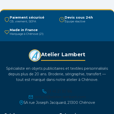
options
peuvent
être
Paiement sécurisé
Devis sous 24h
CB, virement, SEPA
Équipe réactive
choisies
sur
Made in France
Marquage à Chênove (21)
la
page
du
Atelier Lambert
produit
Spécialiste en objets publicitaires et textiles personnalisés
depuis plus de 20 ans. Broderie, sérigraphie, transfert —
tout est marqué dans notre atelier à Chênove.
03 45 21 30 86
contact@atelier-lambert.com
5A rue Joseph Jacquard, 21300 Chênove