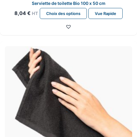
Serviette de toilette Bio 100 x 50 cm
Ce
8,04
€
HT
Choix des options
Vue Rapide
produit
a
plusieurs
variations.
Les
options
peuvent
être
choisies
sur
la
page
du
produit