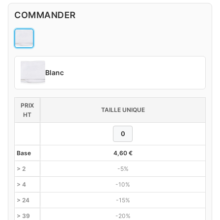
COMMANDER
Blanc
PRIX
TAILLE UNIQUE
HT
Base
4,60
€
> 2
-5%
> 4
-10%
> 24
-15%
> 39
-20%