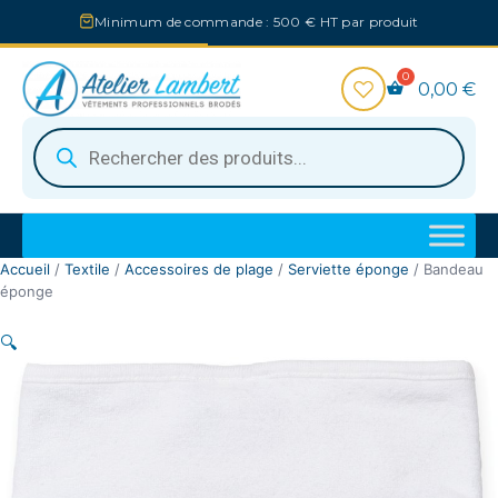
Aller
Minimum de commande : 500 € HT par produit
au
contenu
0,00
€
Recherche
de
produits
Accueil
/
Textile
/
Accessoires de plage
/
Serviette éponge
/ Bandeau
éponge
🔍