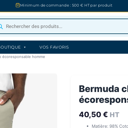
Minimum de commande : 500 € HT par produit
herche
uits
BOUTIQUE
VOS FAVORIS
o écoresponsable homme
Bermuda c
écorespon
40,50
€
HT
Matière: 98% Cot