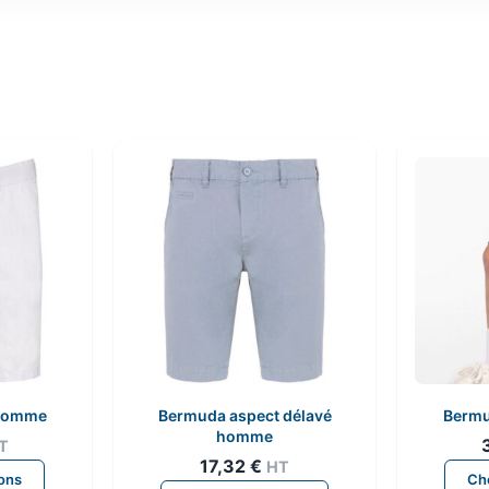
 homme
Bermuda aspect délavé
Bermu
homme
T
17,32
€
HT
Ce
ions
Cho