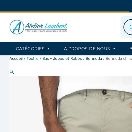
Aller
au
contenu
Rec
de
prod
CATÉGORIES
A PROPOS DE NOUS
Accueil
/
Textile
/
Bas - Jupes et Robes
/
Bermuda
/ Bermuda chin
🔍