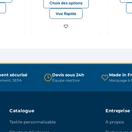
Ce
produit
Choix des options
produit
a
Vue Rapide
a
plusieurs
plusieurs
variations.
variations.
Les
Les
options
options
peuvent
peuvent
être
être
choisies
choisies
sur
sur
ent sécurisé
Devis sous 24h
Made in F
la
rement, SEPA
Équipe réactive
Marquage à C
la
page
page
du
du
produit
produit
Catalogue
Entreprise
Textile personnalisable
À propos