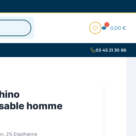
0,00
€
03 45 21 30 86
hino
sable homme
on, 2% Elasthanne