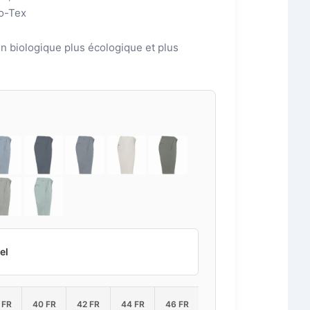
ko-Tex
on biologique plus écologique et plus
el
 FR
40 FR
42 FR
44 FR
46 FR
48 FR
50 FR