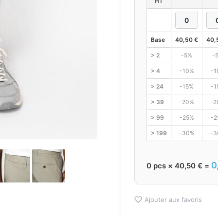
HT
Base
40,50
€
40,
> 2
-5%
-
> 4
-10%
-1
> 24
-15%
-1
> 39
-20%
-2
> 99
-25%
-2
> 199
-30%
-3
0
0
pcs ×
40,50
€
=
Ajouter aux favoris