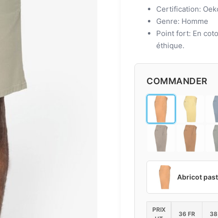
Certification: Oe
Genre: Homme
Point fort: En cot
éthique.
COMMANDER
Abricot past
PRIX
36 FR
38