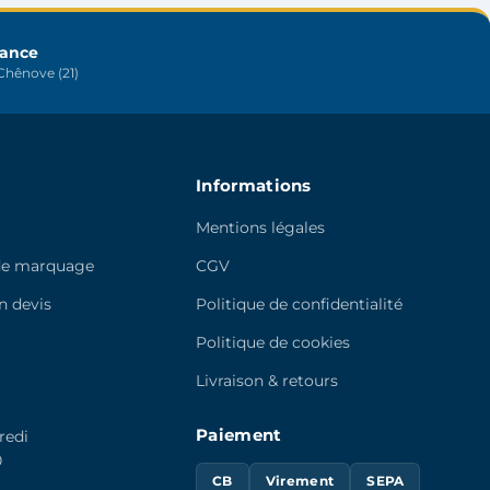
choisies
sur
rance
hênove (21)
la
page
du
produit
Informations
Mentions légales
de marquage
CGV
 devis
Politique de confidentialité
e
Politique de cookies
Livraison & retours
Paiement
redi
0
CB
Virement
SEPA