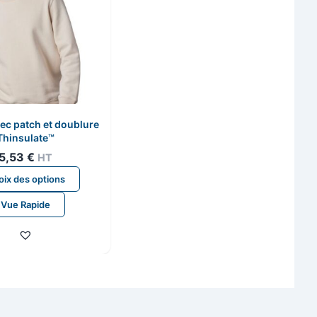
ec patch et doublure
Thinsulate™
5,53
€
HT
Ce
ix des options
produit
Vue Rapide
a
plusieurs
variations.
Les
options
peuvent
être