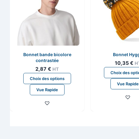
Bonnet bande bicolore
Bonnet Hyg
contrastée
10,35
€
H
2,87
€
HT
Choix des opt
Ce
Choix des options
produit
Vue Rapide
Vue Rapide
a
plusieurs
variations.
Les
options
peuvent
être