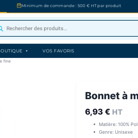
Minimum de commande : 500 € HT par produit
herche
uits
BOUTIQUE
VOS FAVORIS
e fine
Bonnet à ma
6,93
€
HT
Matière: 100% Pol
Genre: Unisexe