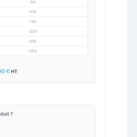
-5%
-10%
-15%
-20%
-25%
-30%
00
€
HT
duit ?