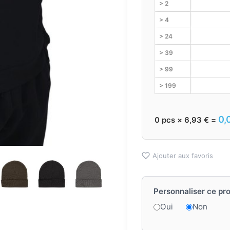
> 2
> 4
> 24
> 39
> 99
> 199
0,
0
pcs ×
6,93
€
=
Ajouter aux favoris
Personnaliser ce pro
Oui
Non