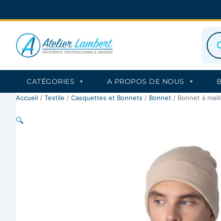
Aller
au
contenu
Rec
de
prod
CATÉGORIES
A PROPOS DE NOUS
Accueil
/
Textile
/
Casquettes et Bonnets
/
Bonnet
/ Bonnet à maill
🔍