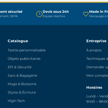
choisies
choisies
sur
sur
ent sécurisé
Devis sous 24h
Made in F
la
la
rement, SEPA
Équipe réactive
Marquage à C
page
page
du
du
produit
produit
Catalogue
Entreprise
Textile personnalisable
À propos
Objets publicitaires
Techniques 
EPI & Sécurité
Demander un
Sacs & Bagagerie
Mon compt
Mugs & Boissons
Horaires
Stylos & Écriture
Lundi – Vend
High-Tech
9h00 – 18h0