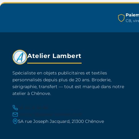
choisies
sur
Paiem
CB, vi
la
page
du
produit
Atelier Lambert
Spécialiste en objets publicitaires et textiles
personnalisés depuis plus de 20 ans. Broderie,
sérigraphie, transfert — tout est marqué dans notre
atelier à Chênove.
03 45 21 30 86
contact@atelier-lambert.com
5A rue Joseph Jacquard, 21300 Chênove