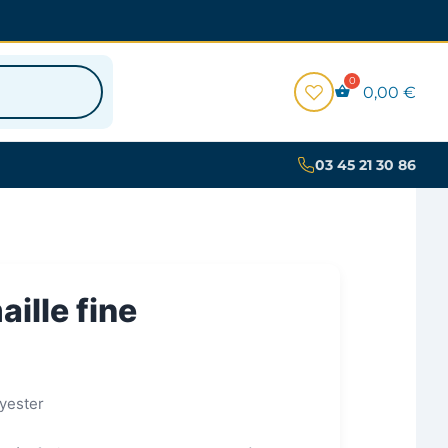
0,00
€
03 45 21 30 86
ille fine
yester