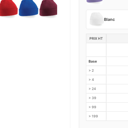
Blanc
PRIX HT
Base
> 2
> 4
> 24
> 39
> 99
> 199