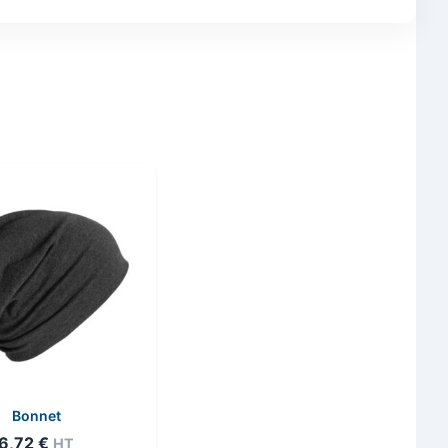
Bonnet
6,72
€
HT