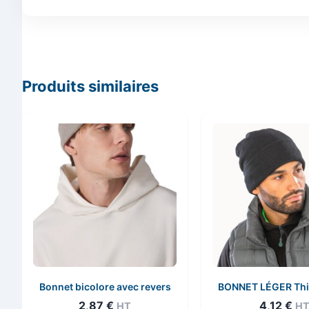
Produits similaires
Bonnet bicolore avec revers
BONNET LÉGER Thi
2,87
€
4,12
€
HT
H