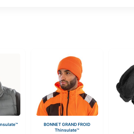
nsulate™
BONNET GRAND FROID
Thinsulate™
T