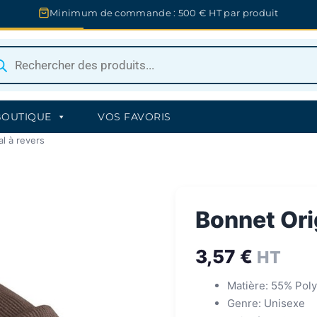
Minimum de commande : 500 € HT par produit
herche
uits
BOUTIQUE
VOS FAVORIS
l à revers
Bonnet Ori
3,57
€
HT
Matière: 55% Poly
Genre: Unisexe