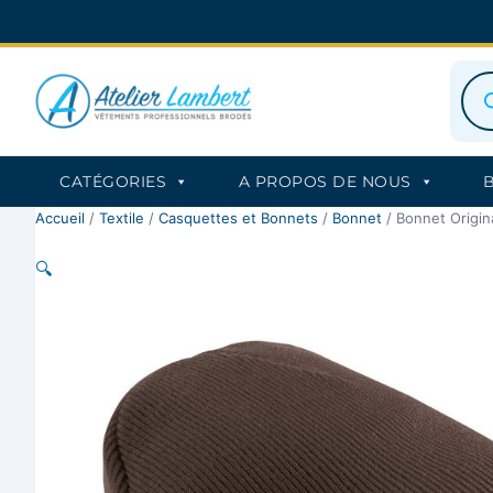
Aller
au
contenu
Rec
de
prod
CATÉGORIES
A PROPOS DE NOUS
Accueil
/
Textile
/
Casquettes et Bonnets
/
Bonnet
/ Bonnet Origina
🔍