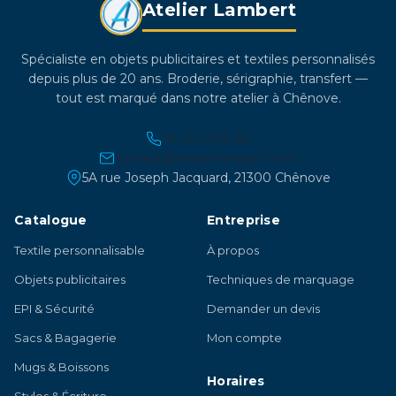
Atelier Lambert
produit
Spécialiste en objets publicitaires et textiles personnalisés
depuis plus de 20 ans. Broderie, sérigraphie, transfert —
tout est marqué dans notre atelier à Chênove.
03 45 21 30 86
contact@atelier-lambert.com
5A rue Joseph Jacquard, 21300 Chênove
Catalogue
Entreprise
Textile personnalisable
À propos
Objets publicitaires
Techniques de marquage
EPI & Sécurité
Demander un devis
Sacs & Bagagerie
Mon compte
Mugs & Boissons
Horaires
Stylos & Écriture