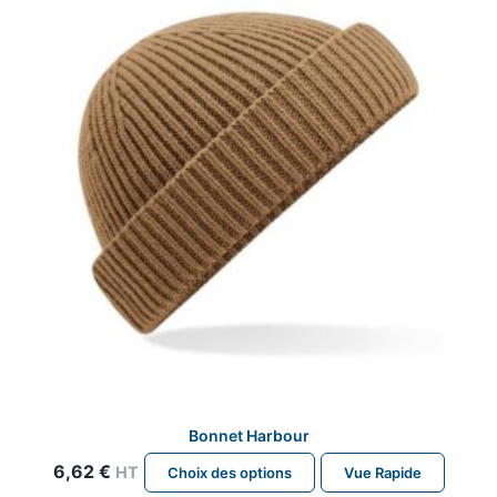
peuvent
être
choisies
sur
la
page
du
produit
Bonnet Harbour
Ce
6,62
€
HT
Choix des options
Vue Rapide
produit