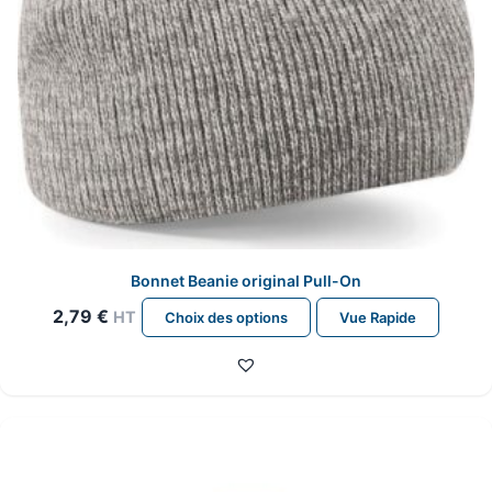
du
produit
Bonnet Beanie original Pull-On
Ce
2,79
€
HT
Choix des options
Vue Rapide
produit
a
plusieurs
variations.
Les
options