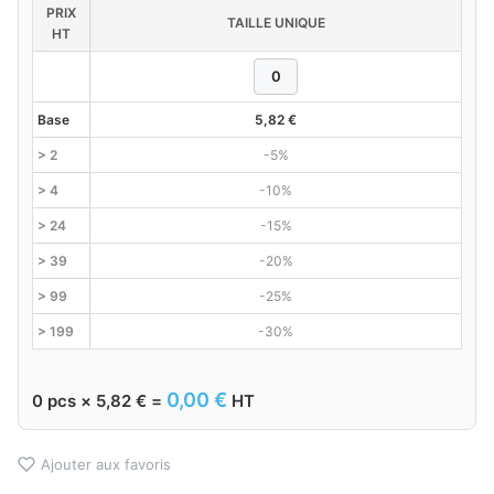
PRIX
TAILLE UNIQUE
HT
Base
5,82
€
> 2
-5%
> 4
-10%
> 24
-15%
> 39
-20%
> 99
-25%
> 199
-30%
0,00
€
0
pcs ×
5,82
€
=
HT
Ajouter aux favoris