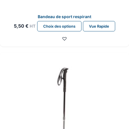
Bandeau de sport respirant
Ce
5,50
€
HT
Choix des options
Vue Rapide
produit
a
plusieurs
variations.
Les
options
peuvent
être
choisies
sur
la
page
du
produit