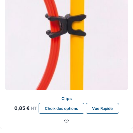
sur
la
page
du
produit
Clips
Ce
0,85
€
HT
Choix des options
Vue Rapide
produit
a
plusieurs