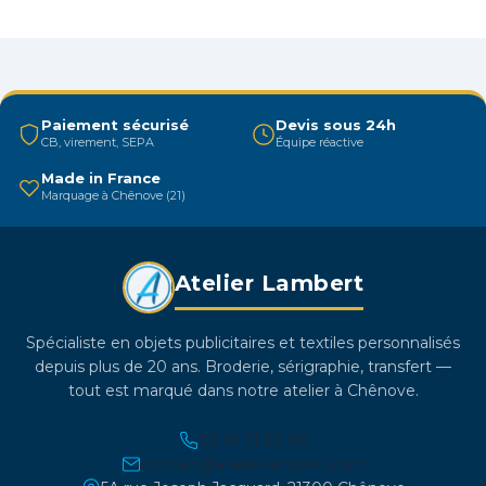
variations.
Les
options
peuvent
être
Paiement sécurisé
Devis sous 24h
CB, virement, SEPA
Équipe réactive
choisies
sur
Made in France
Marquage à Chênove (21)
la
page
du
Atelier Lambert
produit
Spécialiste en objets publicitaires et textiles personnalisés
depuis plus de 20 ans. Broderie, sérigraphie, transfert —
tout est marqué dans notre atelier à Chênove.
03 45 21 30 86
contact@atelier-lambert.com