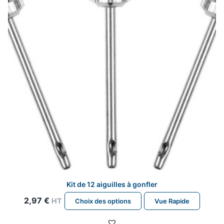
Kit de 12 aiguilles à gonfler
Ce
2,97
€
HT
Choix des options
Vue Rapide
produit
a