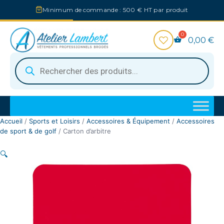
Aller
Minimum de commande : 500 € HT par produit
au
contenu
0,00
€
Recherche
de
produits
Accueil
/
Sports et Loisirs
/
Accessoires & Équipement
/
Accessoires
de sport & de golf
/ Carton d’arbitre
🔍