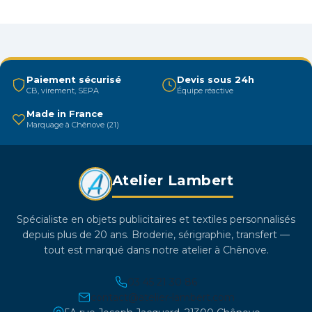
variations.
Les
options
peuvent
être
Paiement sécurisé
Devis sous 24h
CB, virement, SEPA
Équipe réactive
choisies
sur
Made in France
Marquage à Chênove (21)
la
page
du
Atelier Lambert
produit
Spécialiste en objets publicitaires et textiles personnalisés
depuis plus de 20 ans. Broderie, sérigraphie, transfert —
tout est marqué dans notre atelier à Chênove.
03 45 21 30 86
contact@atelier-lambert.com