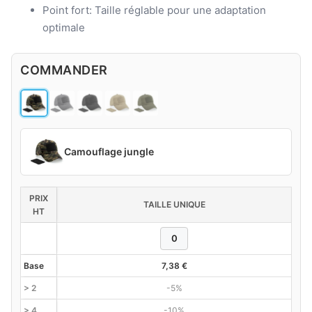
Point fort: Taille réglable pour une adaptation
optimale
COMMANDER
Camouflage jungle
PRIX
TAILLE UNIQUE
HT
Base
7,38
€
> 2
-5%
> 4
-10%