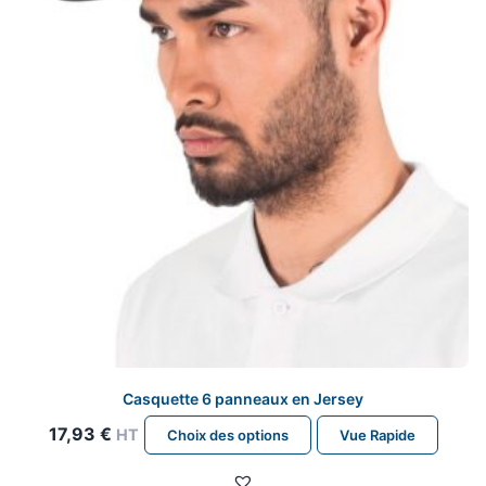
Casquette 6 panneaux en Jersey
Ce
17,93
€
HT
Choix des options
Vue Rapide
produit
a