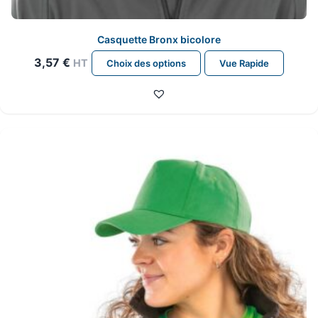
Casquette Bronx bicolore
Ce
3,57
€
HT
Choix des options
Vue Rapide
produit
a
plusieurs
variations.
Les
options
peuvent
être
choisies
sur
la
page
du
produit