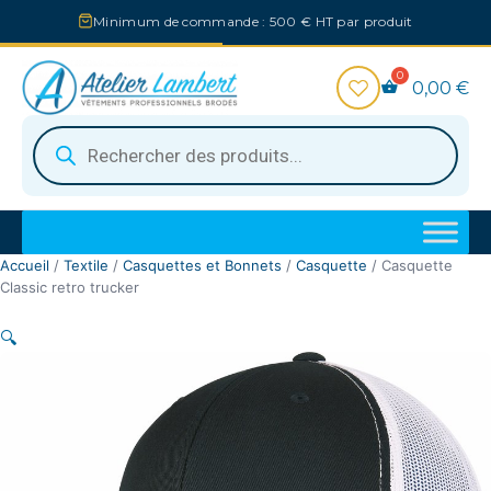
Aller
Minimum de commande : 500 € HT par produit
au
contenu
0,00
€
Recherche
de
produits
Accueil
/
Textile
/
Casquettes et Bonnets
/
Casquette
/ Casquette
Classic retro trucker
🔍