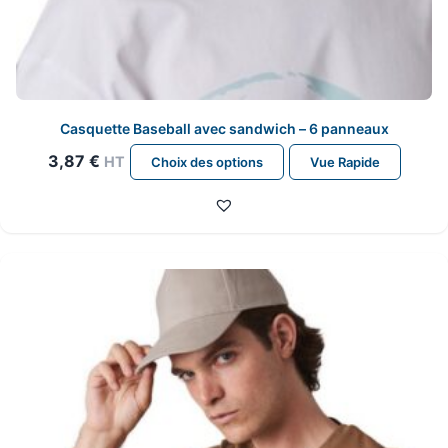
Casquette Baseball avec sandwich – 6 panneaux
Ce
3,87
€
HT
Choix des options
Vue Rapide
produit
a
plusieurs
variations.
Les
options
peuvent
être
choisies
sur
la