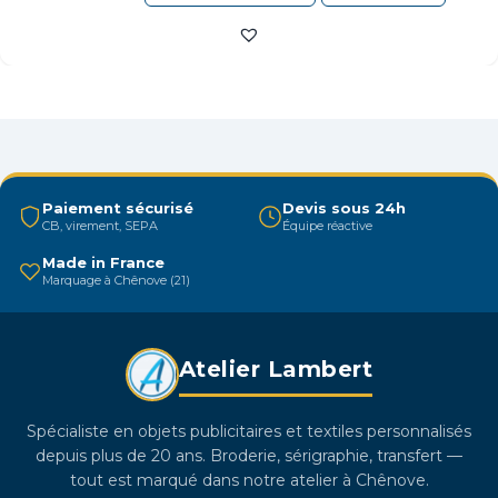
produit
a
plusieurs
variations.
Les
options
peuvent
être
Paiement sécurisé
Devis sous 24h
CB, virement, SEPA
Équipe réactive
choisies
sur
Made in France
Marquage à Chênove (21)
la
page
du
Atelier Lambert
produit
Spécialiste en objets publicitaires et textiles personnalisés
depuis plus de 20 ans. Broderie, sérigraphie, transfert —
tout est marqué dans notre atelier à Chênove.