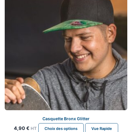
peuvent
être
choisies
sur
la
page
du
produit
Casquette Bronx Glitter
Ce
4,90
€
HT
Choix des options
Vue Rapide