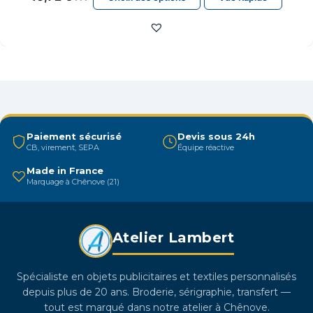
produit
a
plusieurs
variations.
Les
options
peuvent
être
Paiement sécurisé
Devis sous 24h
CB, virement, SEPA
Équipe réactive
choisies
sur
Made in France
Marquage à Chênove (21)
la
page
du
Atelier Lambert
produit
Spécialiste en objets publicitaires et textiles personnalisés
depuis plus de 20 ans. Broderie, sérigraphie, transfert —
tout est marqué dans notre atelier à Chênove.