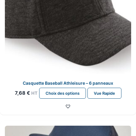
page
du
produit
Casquette Baseball Athleisure – 6 panneaux
Ce
7,68
€
HT
Choix des options
Vue Rapide
produit
a
plusieurs
variations.
Les