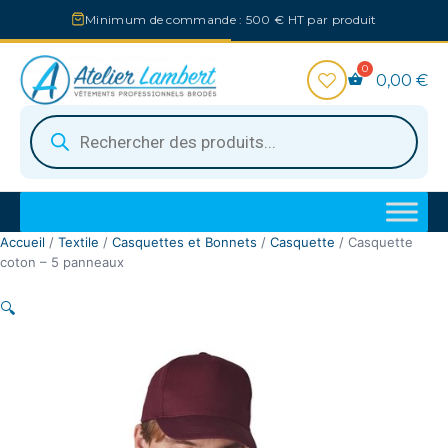
Aller
Minimum de commande : 500 € HT par produit
au
contenu
0,00
€
Recherche
de
produits
Accueil
/
Textile
/
Casquettes et Bonnets
/
Casquette
/ Casquette
coton – 5 panneaux
🔍