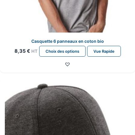
Casquette 6 panneaux en coton bio
Ce
8,35
€
HT
Choix des options
Vue Rapide
produit
a
plusieurs
variations.
Les
options
peuvent
être
choisies
sur
la