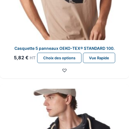
Casquette 5 panneaux OEKO-TEX® STANDARD 100.
Ce
5,82
€
HT
Choix des options
Vue Rapide
produit
a
plusieurs
variations.
Les
options
peuvent
être
choisies
sur