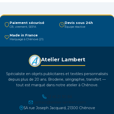
Les
options
peuvent
être
Paiement sécurisé
Devis sous 24h
CB, virement, SEPA
Équipe réactive
choisies
sur
Made in France
Marquage à Chênove (21)
la
page
du
Atelier Lambert
produit
Spécialiste en objets publicitaires et textiles personnalisés
depuis plus de 20 ans. Broderie, sérigraphie, transfert —
tout est marqué dans notre atelier à Chênove.
03 45 21 30 86
contact@atelier-lambert.com
5A rue Joseph Jacquard, 21300 Chênove