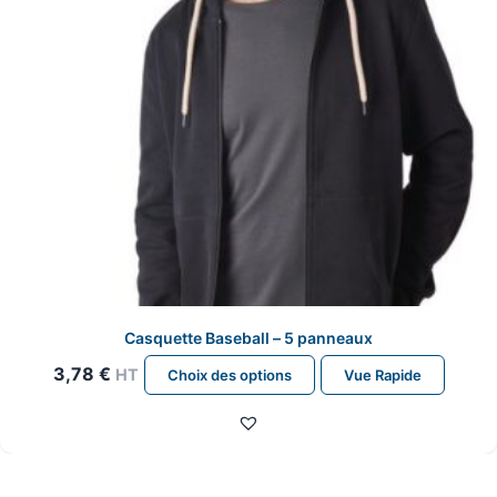
la
page
du
produit
Casquette Baseball – 5 panneaux
Ce
3,78
€
HT
Choix des options
Vue Rapide
produit
a
plusieurs
variations.