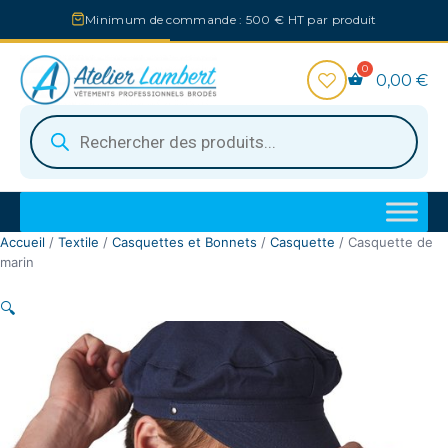
Aller
Minimum de commande : 500 € HT par produit
au
contenu
0,00
€
Recherche
de
produits
Accueil
/
Textile
/
Casquettes et Bonnets
/
Casquette
/ Casquette de
marin
🔍