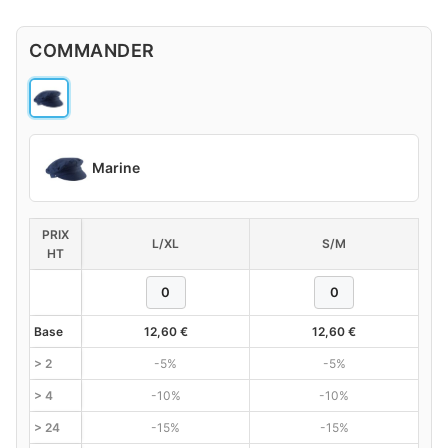
COMMANDER
Marine
PRIX
L/XL
S/M
HT
Base
12,60
€
12,60
€
> 2
-5%
-5%
> 4
-10%
-10%
> 24
-15%
-15%