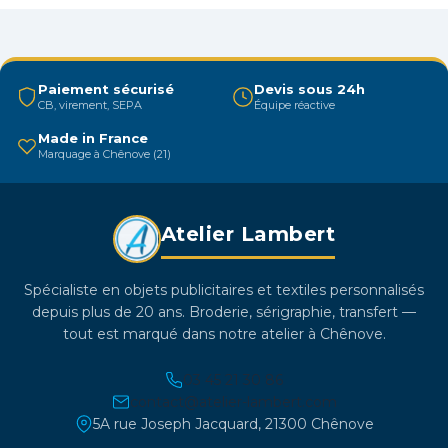
Les
options
peuvent
être
Paiement sécurisé
Devis sous 24h
CB, virement, SEPA
Équipe réactive
choisies
sur
Made in France
Marquage à Chênove (21)
la
page
du
Atelier Lambert
produit
Spécialiste en objets publicitaires et textiles personnalisés
depuis plus de 20 ans. Broderie, sérigraphie, transfert —
tout est marqué dans notre atelier à Chênove.
03 45 21 30 86
contact@atelier-lambert.com
5A rue Joseph Jacquard, 21300 Chênove