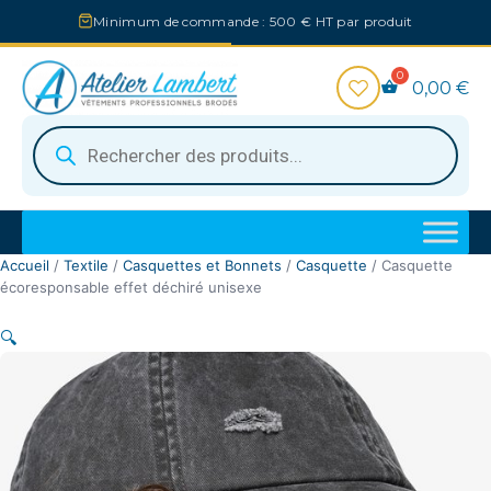
Aller
Minimum de commande : 500 € HT par produit
au
contenu
0,00
€
Recherche
de
produits
Accueil
/
Textile
/
Casquettes et Bonnets
/
Casquette
/ Casquette
écoresponsable effet déchiré unisexe
🔍