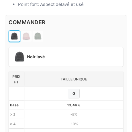
Point fort: Aspect délavé et usé
COMMANDER
Noir lavé
PRIX
TAILLE UNIQUE
HT
Base
13,46
€
> 2
-5%
> 4
-10%