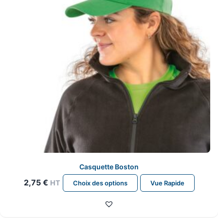
Casquette Boston
Ce
2,75
€
HT
Choix des options
Vue Rapide
produit
a
plusieurs