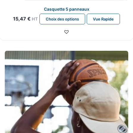
Casquette 5 panneaux
Ce
15,47
€
HT
Choix des options
Vue Rapide
produit
a
plusieurs
variations.
Les
options
peuvent
être
choisies
sur
la
page
du
produit