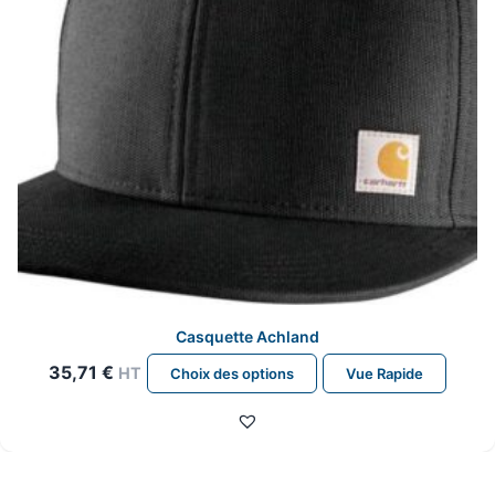
la
page
du
produit
Casquette Achland
Ce
35,71
€
HT
Choix des options
Vue Rapide
produit
a
plusieurs
variations.