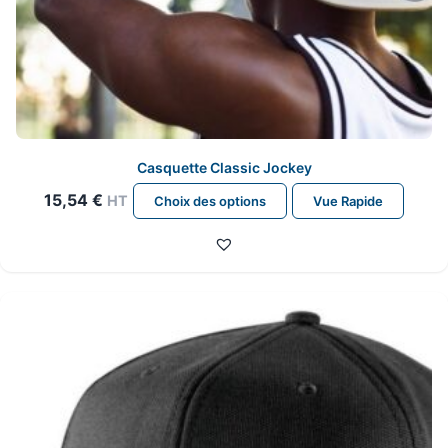
Casquette Classic Jockey
Ce
15,54
€
HT
Choix des options
Vue Rapide
produit
a
plusieurs
variations.
Les
options
peuvent
être
choisies
sur