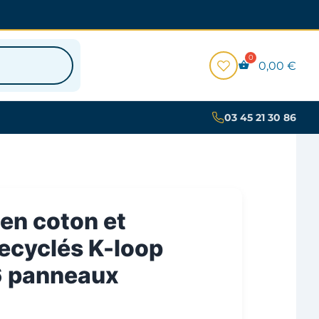
0,00
€
03 45 21 30 86
en coton et
recyclés K-loop
6 panneaux