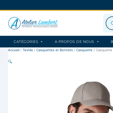
Aller
au
contenu
Rec
de
prod
CATÉGORIES
A PROPOS DE NOUS
Accueil
/
Textile
/
Casquettes et Bonnets
/
Casquette
/ Casquette 
🔍