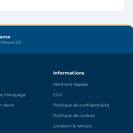
options
peuvent
être
choisies
sur
rance
la
hênove (21)
page
du
produit
Informations
Mentions légales
de marquage
CGV
 devis
Politique de confidentialité
e
Politique de cookies
Livraison & retours