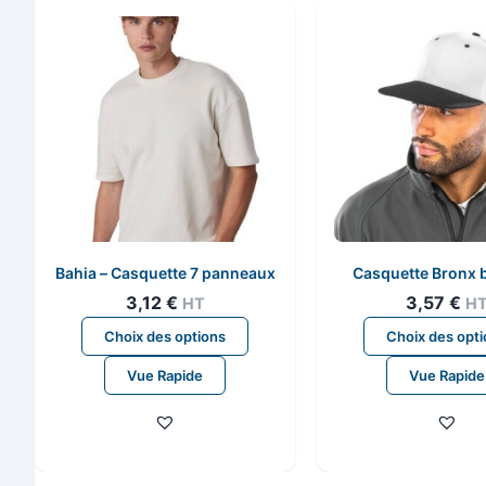
Bahia – Casquette 7 panneaux
Casquette Bronx 
3,12
€
3,57
€
HT
H
Ce
Choix des options
Choix des opt
produit
Vue Rapide
Vue Rapide
a
plusieurs
variations.
Les