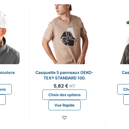
bicolore
Casquette 5 panneaux OEKO-
Cas
TEX® STANDARD 100.
T
5,82
€
HT
Ce
ions
Cho
Ce
produit
Choix des options
produit
a
Vue Rapide
a
plusieurs
plusieurs
variations.
variations.
Les
Les