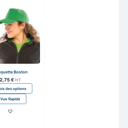
quette Boston
2,75
€
HT
Ce
ix des options
produit
Vue Rapide
a
plusieurs
variations.
Les