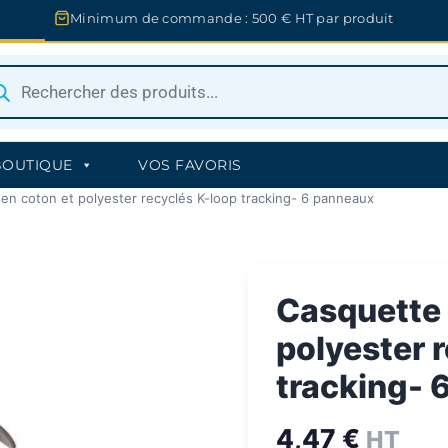
Minimum de commande : 500 € HT par produit
herche
uits
BOUTIQUE
VOS FAVORIS
en coton et polyester recyclés K-loop tracking- 6 panneaux
Casquette 
polyester 
tracking- 
4,47
€
HT