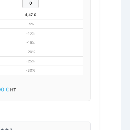
4,47
€
-5%
-10%
-15%
-20%
-25%
-30%
00
€
HT