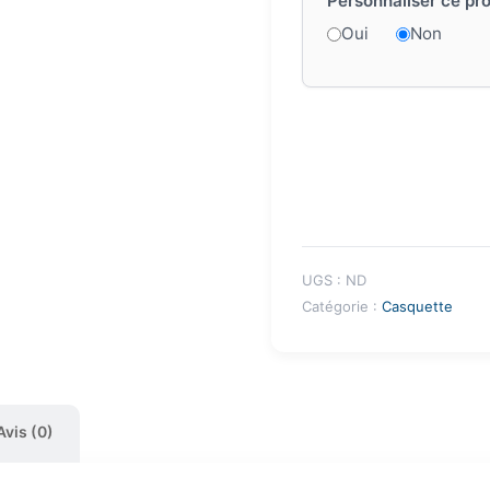
Personnaliser ce pro
Oui
Non
UGS :
ND
Catégorie :
Casquette
Avis (0)