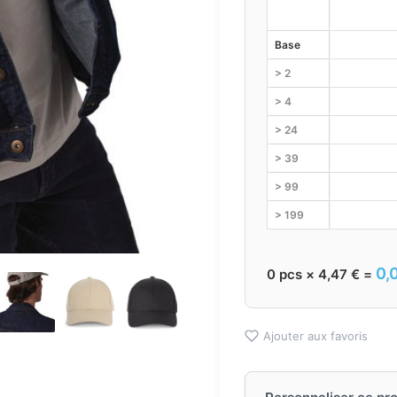
Base
> 2
> 4
> 24
> 39
> 99
> 199
0,
0
pcs ×
4,47
€
=
Ajouter aux favoris