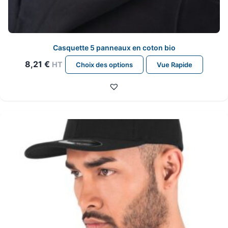
Casquette 5 panneaux en coton bio
Ce
8,21
€
HT
Choix des options
Vue Rapide
produit
a
plusieurs
variations.
Les
options
peuvent
être
choisies
sur
la
page
du