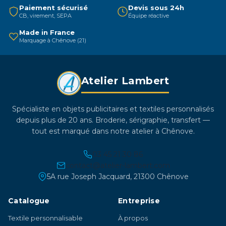
être
Paiement sécurisé
Devis sous 24h
CB, virement, SEPA
Équipe réactive
choisies
sur
Made in France
Marquage à Chênove (21)
la
page
du
Atelier Lambert
produit
Spécialiste en objets publicitaires et textiles personnalisés
depuis plus de 20 ans. Broderie, sérigraphie, transfert —
tout est marqué dans notre atelier à Chênove.
03 45 21 30 86
contact@atelier-lambert.com
5A rue Joseph Jacquard, 21300 Chênove
Catalogue
Entreprise
Textile personnalisable
À propos