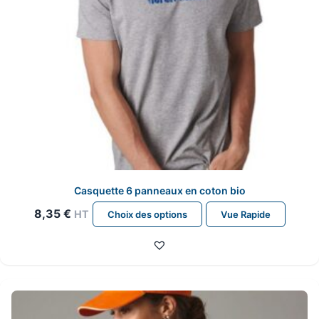
Casquette 6 panneaux en coton bio
Ce
8,35
€
HT
Choix des options
Vue Rapide
produit
a
plusieurs
variations.
Les
options