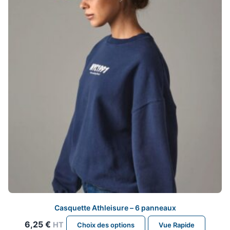
peuvent
être
choisies
sur
la
page
du
produit
Casquette Athleisure – 6 panneaux
Ce
6,25
€
HT
Choix des options
Vue Rapide