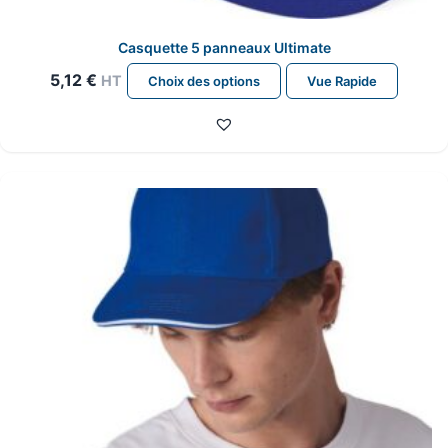
Casquette 5 panneaux Ultimate
Ce
5,12
€
HT
Choix des options
Vue Rapide
produit
a
plusieurs
variations.
Les
options
peuvent
être
choisies
sur
la
page
du
produit