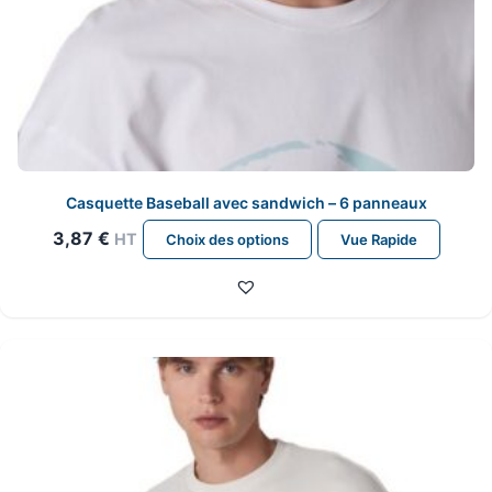
Casquette Baseball avec sandwich – 6 panneaux
Ce
3,87
€
HT
Choix des options
Vue Rapide
produit
a
plusieurs
variations.
Les
options
peuvent
être
choisies