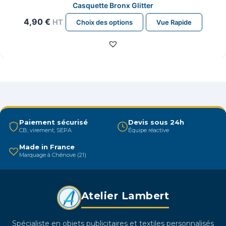
Casquette Bronx Glitter
Ce
4,90
€
HT
Choix des options
Vue Rapide
produit
a
plusieurs
variations.
Les
options
peuvent
être
Paiement sécurisé
Devis sous 24h
CB, virement, SEPA
Équipe réactive
choisies
sur
Made in France
Marquage à Chênove (21)
la
page
du
Atelier Lambert
produit
Spécialiste en objets publicitaires et textiles personnalisés