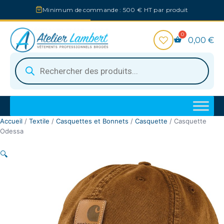
Aller
Minimum de commande : 500 € HT par produit
au
contenu
0,00
€
Recherche
de
produits
Accueil
/
Textile
/
Casquettes et Bonnets
/
Casquette
/ Casquette
Odessa
🔍