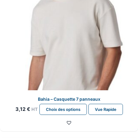
sur
la
page
du
produit
Bahia – Casquette 7 panneaux
Ce
3,12
€
HT
Choix des options
Vue Rapide
produit
a
plusieurs
variations.