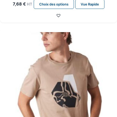
Ce
7,68
€
HT
Choix des options
Vue Rapide
produit
a
plusieurs
variations.
Les
options
peuvent
être
choisies
sur
la
page
du
produit