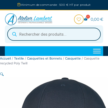
Aller
Minimum de commande : 500 € HT par produit
au
contenu
0,00
€
Recherche
de
produits
Accueil
/
Textile
/
Casquettes et Bonnets
/
Casquette
/ Casquette
recycled Poly Twill
🔍