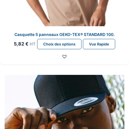
Casquette 5 panneaux OEKO-TEX® STANDARD 100.
Ce
5,82
€
HT
Choix des options
Vue Rapide
produit
a
plusieurs
variations.
Les
options
peuvent
être
choisies
sur
la
page