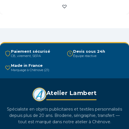
a
plusieurs
variations.
Les
options
peuvent
être
Paiement sécurisé
Devis sous 24h
CB, virement, SEPA
Équipe réactive
choisies
sur
Made in France
Marquage à Chênove (21)
la
page
du
Atelier Lambert
produit
Spécialiste en objets publicitaires et textiles personnalisés
depuis plus de 20 ans. Broderie, sérigraphie, transfert —
tout est marqué dans notre atelier à Chênove.