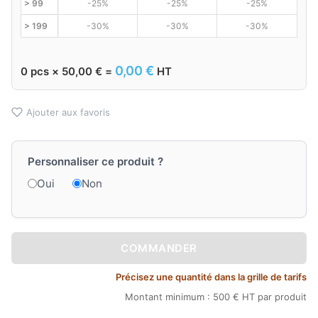
> 99
-25%
-25%
-25%
> 199
-30%
-30%
-30%
0,00
€
0
pcs ×
50,00
€
=
HT
Ajouter aux favoris
Personnaliser ce produit ?
Oui
Non
COMMANDER
Précisez une quantité dans la grille de tarifs
Montant minimum : 500 € HT par produit