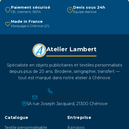
être
Paiement sécurisé
Devis sous 24h
CB, virement, SEPA
Équipe réactive
choisies
sur
Made in France
Marquage à Chênove (21)
la
page
du
Atelier Lambert
produit
Spécialiste en objets publicitaires et textiles personnalisés
depuis plus de 20 ans. Broderie, sérigraphie, transfert —
tout est marqué dans notre atelier à Chênove.
03 45 21 30 86
contact@atelier-lambert.com
5A rue Joseph Jacquard, 21300 Chênove
Catalogue
Entreprise
Textile personnalisable
À propos