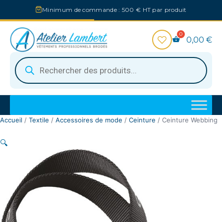
Aller
Minimum de commande : 500 € HT par produit
au
contenu
0,00
€
Recherche
de
produits
Accueil
/
Textile
/
Accessoires de mode
/
Ceinture
/ Ceinture Webbing
🔍