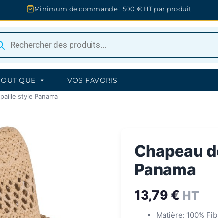
Minimum de commande : 500 € HT par produit
herche
uits
BOUTIQUE
VOS FAVORIS
paille style Panama
Chapeau de
Panama
13,79
€
HT
Matière: 100% Fib