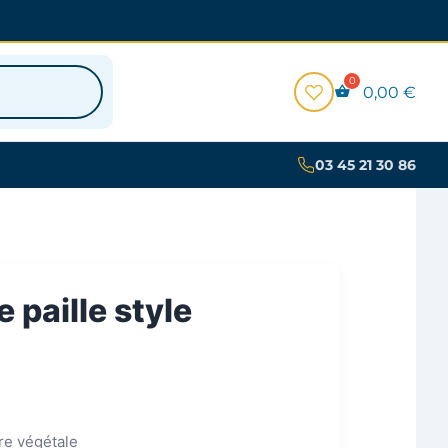
0,00
€
03 45 21 30 86
 paille style
re végétale