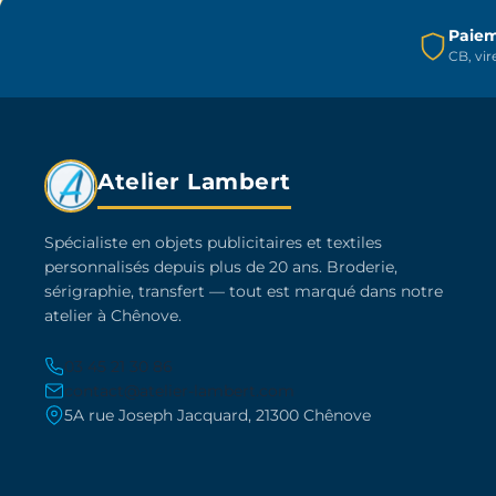
choisies
sur
Paiem
CB, vi
la
page
du
produit
Atelier Lambert
Spécialiste en objets publicitaires et textiles
personnalisés depuis plus de 20 ans. Broderie,
sérigraphie, transfert — tout est marqué dans notre
atelier à Chênove.
03 45 21 30 86
contact@atelier-lambert.com
5A rue Joseph Jacquard, 21300 Chênove