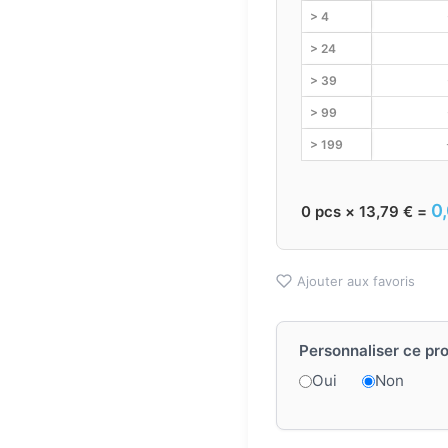
> 4
> 24
> 39
> 99
> 199
0
0
pcs ×
13,79
€
=
Ajouter aux favoris
Personnaliser ce pro
Oui
Non