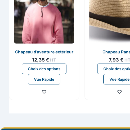
Chapeau d’aventure extérieur
Chapeau Pan
12,35
€
7,93
€
HT
H
Ce
Choix des options
Choix des opt
produit
Vue Rapide
Vue Rapide
a
plusieurs
variations.
Les
options
peuvent
être