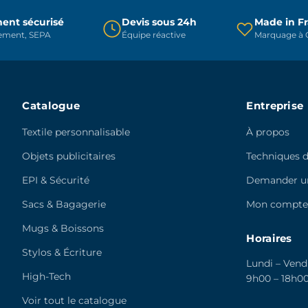
choisies
choisies
sur
sur
ent sécurisé
Devis sous 24h
Made in F
rement, SEPA
Équipe réactive
Marquage à C
la
la
page
page
du
du
produit
produit
Catalogue
Entreprise
Textile personnalisable
À propos
Objets publicitaires
Techniques 
EPI & Sécurité
Demander un
Sacs & Bagagerie
Mon compt
Mugs & Boissons
Horaires
Stylos & Écriture
Lundi – Vend
High-Tech
9h00 – 18h0
Voir tout le catalogue