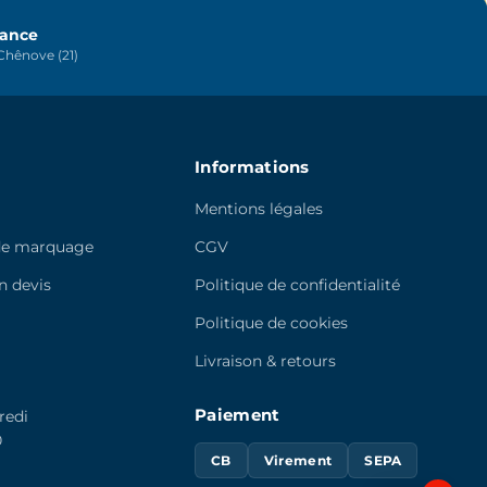
choisies
sur
rance
hênove (21)
la
page
du
produit
Informations
Mentions légales
de marquage
CGV
 devis
Politique de confidentialité
e
Politique de cookies
Livraison & retours
Paiement
redi
0
CB
Virement
SEPA