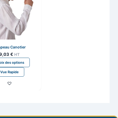
peau Canotier
9,03
€
HT
Ce
ix des options
produit
Vue Rapide
a
plusieurs
variations.
Les
options
peuvent
être