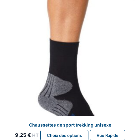
peuvent
être
choisies
sur
la
page
du
produit
Chaussettes de sport trekking unisexe
Ce
9,25
€
HT
Choix des options
Vue Rapide