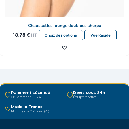
Chaussettes lounge doublées sherpa
Ce
18,78
€
HT
Choix des options
Vue Rapide
produit
a
plusieurs
variations.
Les
options
peuvent
être
Paiement sécurisé
Devis sous 24h
CB, virement, SEPA
Équipe réactive
choisies
sur
Made in France
Marquage à Chênove (21)
la
page
du