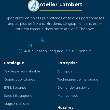
Atelier Lambert
produit
Spécialiste en objets publicitaires et textiles personnalisés
depuis plus de 20 ans. Broderie, sérigraphie, transfert —
tout est marqué dans notre atelier à Chênove.
03 45 21 30 86
contact@atelier-lambert.com
5A rue Joseph Jacquard, 21300 Chênove
Catalogue
Entreprise
Textile personnalisable
À propos
Objets publicitaires
Techniques de marquage
EPI & Sécurité
Demander un devis
Sacs & Bagagerie
Mon compte
Mugs & Boissons
Horaires