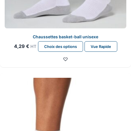
Chaussettes basket-ball unisexe
Ce
4,29
€
HT
Choix des options
Vue Rapide
produit
a
plusieurs
variations.
Les
options
peuvent
être
choisies
sur
la