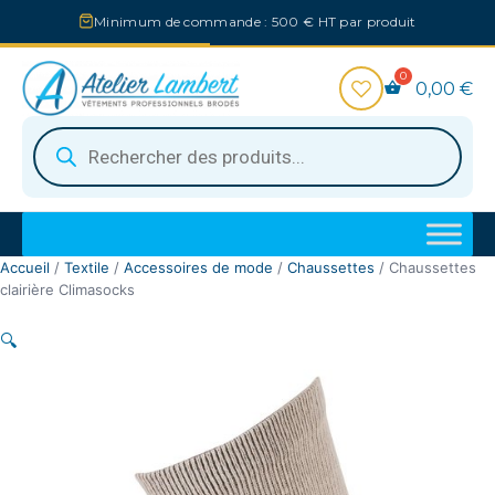
Aller
Minimum de commande : 500 € HT par produit
au
contenu
0,00
€
Recherche
de
produits
Accueil
/
Textile
/
Accessoires de mode
/
Chaussettes
/ Chaussettes
clairière Climasocks
🔍