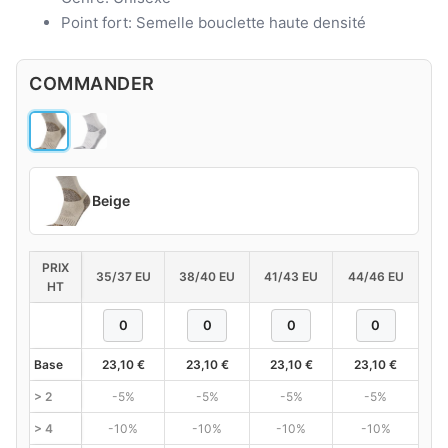
Point fort: Semelle bouclette haute densité
COMMANDER
Beige
PRIX
35/37 EU
38/40 EU
41/43 EU
44/46 EU
HT
Base
23,10
€
23,10
€
23,10
€
23,10
€
> 2
-5%
-5%
-5%
-5%
> 4
-10%
-10%
-10%
-10%