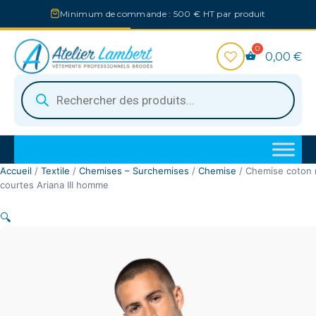
Aller
Minimum de commande : 500 € HT par produit
au
contenu
0,00
€
Recherche
de
produits
Accueil
/
Textile
/
Chemises – Surchemises
/
Chemise
/ Chemise coton
courtes Ariana III homme
🔍