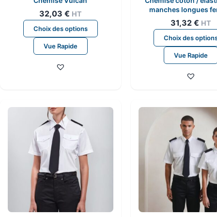
Chemise Vulcan
Chemise coton / élas
manches longues f
32,03
€
HT
31,32
€
HT
Ce
Choix des options
produit
Choix des option
Vue Rapide
a
Vue Rapide
plusieurs
variations.
Les
options
peuvent
être
choisies
sur
la
page
du
produit