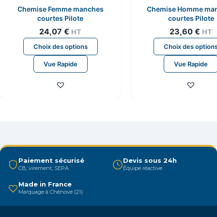
Chemise Femme manches
Chemise Homme ma
courtes Pilote
courtes Pilote
24,07
€
23,60
€
HT
HT
Ce
Choix des options
Choix des option
produit
Vue Rapide
Vue Rapide
a
plusieurs
variations.
Les
options
peuvent
être
choisies
Paiement sécurisé
Devis sous 24h
sur
CB, virement, SEPA
Équipe réactive
la
Made in France
page
Marquage à Chênove (21)
du
produit