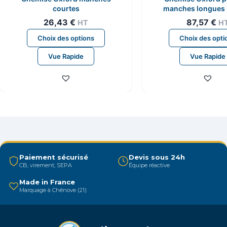
courtes
manches longues
26,43
€
87,57
€
HT
H
Ce
Choix des options
Choix des opti
produit
Vue Rapide
Vue Rapide
a
plusieurs
variations.
Les
options
peuvent
être
choisies
Paiement sécurisé
Devis sous 24h
sur
CB, virement, SEPA
Équipe réactive
la
Made in France
page
Marquage à Chênove (21)
du
produit