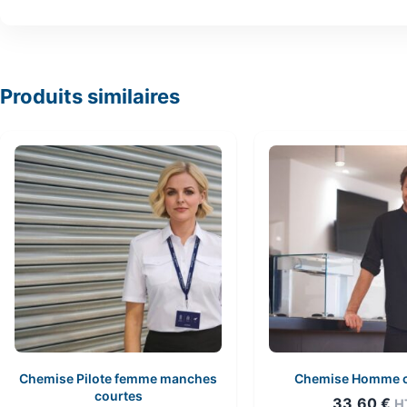
Produits similaires
Chemise Pilote femme manches
Chemise Homme c
courtes
33,60
€
H