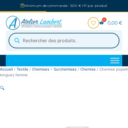
Aller
Minimum de commande : 500 € HT par produit
au
contenu
0,00
€
Recherche
de
produits
Accueil
/
Textile
/
Chemises – Surchemises
/
Chemise
/ Chemise popel
longues femme
🔍