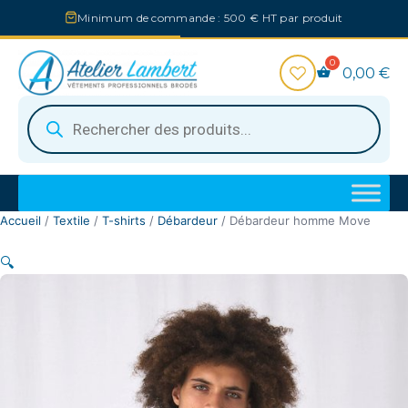
Aller
Minimum de commande : 500 € HT par produit
au
contenu
0,00
€
Recherche
de
produits
Accueil
/
Textile
/
T-shirts
/
Débardeur
/ Débardeur homme Move
🔍