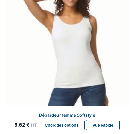
peuvent
être
choisies
sur
la
page
du
produit
Débardeur femme Softstyle
Ce
5,62
€
HT
Choix des options
Vue Rapide
produit