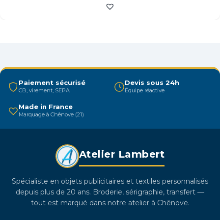
a
plusieurs
variations.
Les
options
peuvent
être
Paiement sécurisé
Devis sous 24h
CB, virement, SEPA
Équipe réactive
choisies
sur
Made in France
Marquage à Chênove (21)
la
page
du
Atelier Lambert
produit
Spécialiste en objets publicitaires et textiles personnalisés
depuis plus de 20 ans. Broderie, sérigraphie, transfert —
tout est marqué dans notre atelier à Chênove.