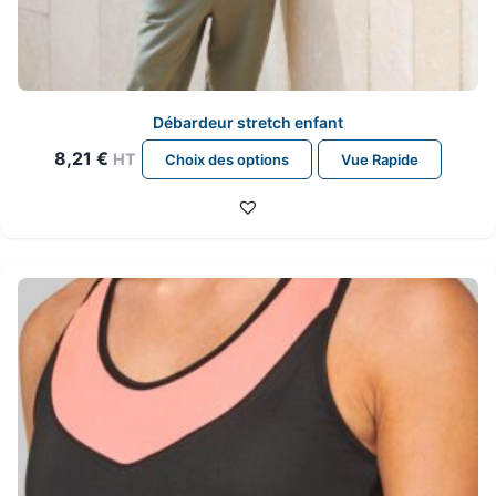
Débardeur stretch enfant
Ce
8,21
€
HT
Choix des options
Vue Rapide
produit
a
plusieurs
variations.
Les
options
peuvent
être
choisies
sur
la
page