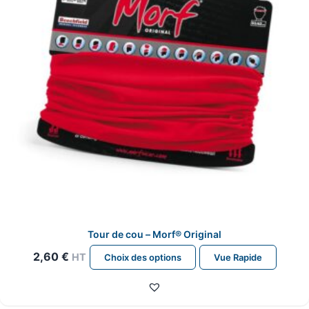
choisies
sur
la
page
du
produit
Tour de cou – Morf® Original
Ce
2,60
€
HT
Choix des options
Vue Rapide
produit
a
plusieurs