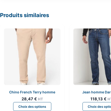
Produits similaires
Chino French Terry homme
Jean homme Dar
28,47
€
118,13
€
HT
H
Ce
Choix des options
Choix des opti