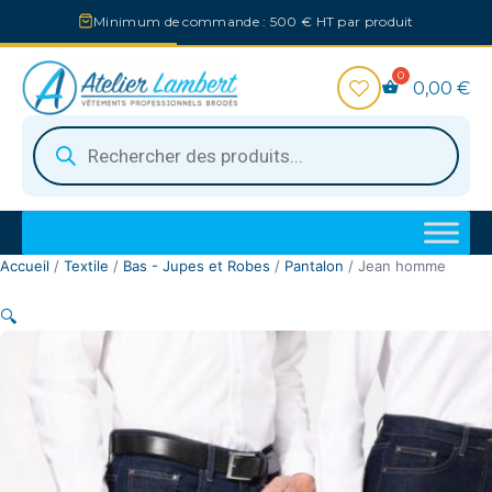
Aller
Minimum de commande : 500 € HT par produit
au
contenu
0,00
€
Recherche
de
produits
Accueil
/
Textile
/
Bas - Jupes et Robes
/
Pantalon
/ Jean homme
🔍