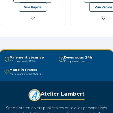
produit
Vue Rapide
Vue Rapide
a
plusieurs
variations.
Les
options
peuvent
être
choisies
Paiement sécurisé
Devis sous 24h
sur
CB, virement, SEPA
Équipe réactive
la
Made in France
page
Marquage à Chênove (21)
du
produit
Atelier Lambert
Spécialiste en objets publicitaires et textiles personnalisés