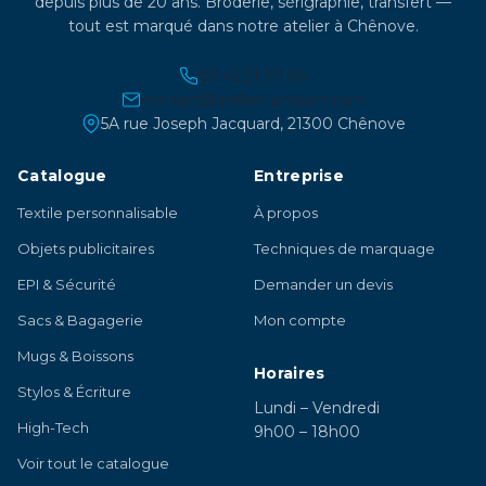
depuis plus de 20 ans. Broderie, sérigraphie, transfert —
tout est marqué dans notre atelier à Chênove.
03 45 21 30 86
contact@atelier-lambert.com
5A rue Joseph Jacquard, 21300 Chênove
Catalogue
Entreprise
Textile personnalisable
À propos
Objets publicitaires
Techniques de marquage
EPI & Sécurité
Demander un devis
Sacs & Bagagerie
Mon compte
Mugs & Boissons
Horaires
Stylos & Écriture
Lundi – Vendredi
High-Tech
9h00 – 18h00
Voir tout le catalogue