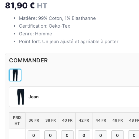
81,90
€
HT
Matière: 99% Coton, 1% Elasthanne
Certification: Oeko-Tex
Genre: Homme
Point fort: Un jean ajusté et agréable à porter
COMMANDER
Jean
PRIX
36 FR
38 FR
40 FR
42 FR
44 FR
46 FR
48 F
HT