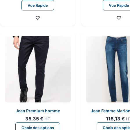
produit
Vue Rapide
Vue Rapide
a
plusieurs
variations.
Les
options
peuvent
être
choisies
sur
la
page
du
produit
Jean Premium homme
Jean Femme Marion 
35,35
€
118,13
€
HT
H
Ce
Choix des options
Choix des opti