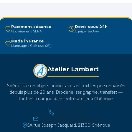
Les
options
peuvent
être
Paiement sécurisé
Devis sous 24h
CB, virement, SEPA
Équipe réactive
choisies
sur
Made in France
Marquage à Chênove (21)
la
page
du
Atelier Lambert
produit
Spécialiste en objets publicitaires et textiles personnalisés
depuis plus de 20 ans. Broderie, sérigraphie, transfert —
tout est marqué dans notre atelier à Chênove.
03 45 21 30 86
contact@atelier-lambert.com
5A rue Joseph Jacquard, 21300 Chênove