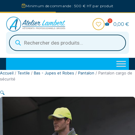
Aller
Minimum de commande : 500 € HT par produit
au
contenu
0,00
€
Recherche
de
produits
Accueil
/
Textile
/
Bas - Jupes et Robes
/
Pantalon
/ Pantalon cargo de
sécurité
🔍