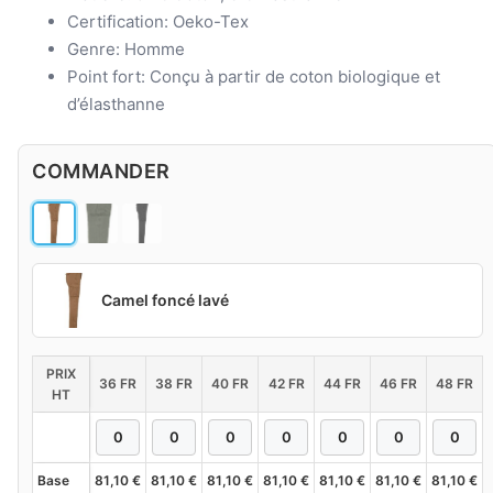
Certification: Oeko-Tex
Genre: Homme
Point fort: Conçu à partir de coton biologique et
d’élasthanne
COMMANDER
Camel foncé lavé
PRIX
36 FR
38 FR
40 FR
42 FR
44 FR
46 FR
48 FR
HT
Base
81,10
€
81,10
€
81,10
€
81,10
€
81,10
€
81,10
€
81,10
€