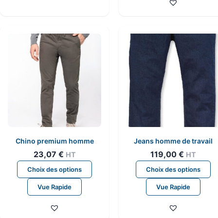
variations.
va
Les
L
options
o
peuvent
p
être
êt
choisies
ch
sur
su
la
la
page
p
du
d
produit
pr
Chino premium homme
Jeans homme de travail
23,07
€
119,00
€
HT
HT
Ce
C
Choix des options
Choix des options
produit
pr
Vue Rapide
Vue Rapide
a
a
plusieurs
pl
variations.
va