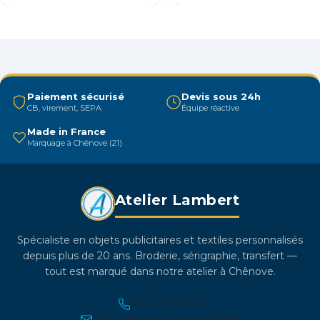
Les
L
options
o
peuvent
p
être
êt
choisies
ch
Paiement sécurisé
Devis sous 24h
sur
su
CB, virement, SEPA
Équipe réactive
la
la
Made in France
page
p
Marquage à Chênove (21)
du
d
produit
pr
Atelier Lambert
Spécialiste en objets publicitaires et textiles personnalisés
depuis plus de 20 ans. Broderie, sérigraphie, transfert —
tout est marqué dans notre atelier à Chênove.
03 45 21 30 86
contact@atelier-lambert.com