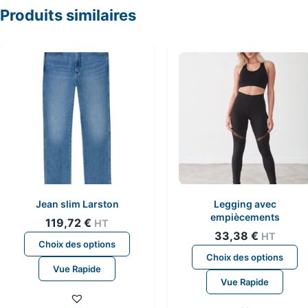
Produits similaires
Jean slim Larston
Legging avec
empiècements
119,72
€
HT
33,38
€
HT
Ce
Choix des options
C
produit
Choix des options
pr
Vue Rapide
a
Vue Rapide
a
plusieurs
pl