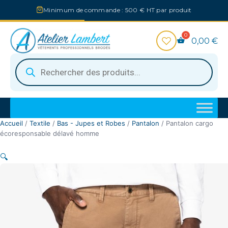
Aller
Minimum de commande : 500 € HT par produit
au
contenu
0,00
€
Recherche
de
produits
Accueil
/
Textile
/
Bas - Jupes et Robes
/
Pantalon
/ Pantalon cargo
écoresponsable délavé homme
🔍