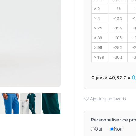
> 2
-5%
-
> 4
-10%
-
> 24
-15%
-
> 39
-20%
-
> 99
-25%
-
> 199
-30%
-
0
0
pcs ×
40,32
€
=
Ajouter aux favoris
Personnaliser ce pro
Oui
Non