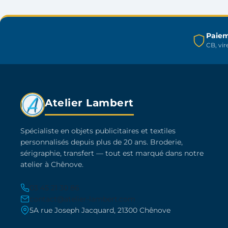
être
choisies
sur
Paiem
la
CB, vi
page
du
produit
Atelier Lambert
Spécialiste en objets publicitaires et textiles
personnalisés depuis plus de 20 ans. Broderie,
sérigraphie, transfert — tout est marqué dans notre
atelier à Chênove.
03 45 21 30 86
contact@atelier-lambert.com
5A rue Joseph Jacquard, 21300 Chênove