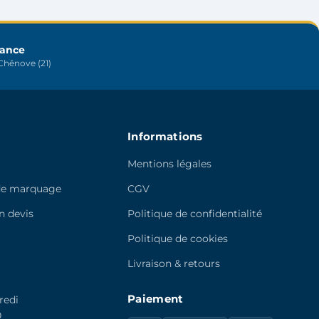
être
choisies
sur
rance
hênove (21)
la
page
du
produit
Informations
Mentions légales
de marquage
CGV
 devis
Politique de confidentialité
e
Politique de cookies
Livraison & retours
Paiement
redi
0