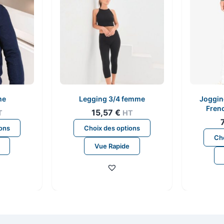
me
Legging 3/4 femme
Joggin
Frenc
15,57
€
T
HT
Ce
Ce
ions
Choix des options
produit
produit
Cho
Vue Rapide
a
a
plusieurs
plusieurs
variations.
variations.
Les
Les
options
options
peuvent
peuvent