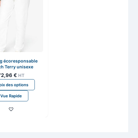
g écoresponsable
h Terry unisexe
72,96
€
HT
Ce
ix des options
produit
Vue Rapide
a
plusieurs
variations.
Les
options
peuvent