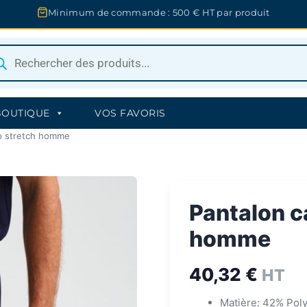
Minimum de commande : 500 € HT par produit
herche
uits
BOUTIQUE
VOS FAVORIS
o stretch homme
Pantalon c
homme
40,32
€
HT
Matière: 42% Poly