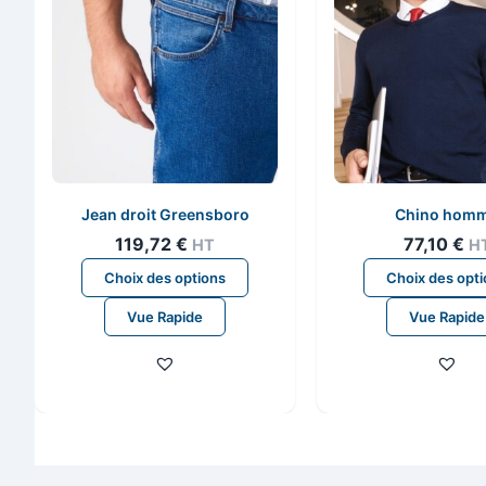
Jean droit Greensboro
Chino hom
119,72
€
77,10
€
HT
H
Ce
Choix des options
Choix des opt
produit
Vue Rapide
Vue Rapide
a
plusieurs
variations.
Les
options
peuvent