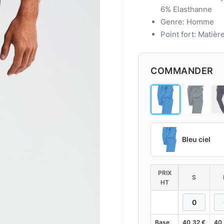
6% Elasthanne
Genre: Homme
Point fort: Matièr
COMMANDER
Bleu ciel
PRIX
S
HT
Base
40,32
€
40