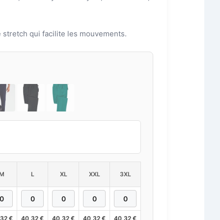
e stretch qui facilite les mouvements.
M
L
XL
XXL
3XL
,32
€
40,32
€
40,32
€
40,32
€
40,32
€