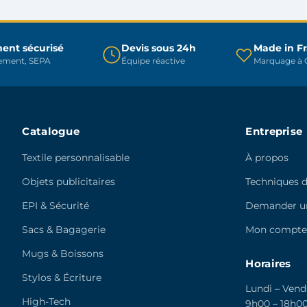
être
être
choisies
choisies
sur
sur
ent sécurisé
Devis sous 24h
Made in F
la
la
rement, SEPA
Équipe réactive
Marquage à C
page
page
du
du
produit
produit
Catalogue
Entreprise
Textile personnalisable
À propos
Objets publicitaires
Techniques 
EPI & Sécurité
Demander un
Sacs & Bagagerie
Mon compt
Mugs & Boissons
Horaires
Stylos & Écriture
Lundi – Vend
High-Tech
9h00 – 18h0