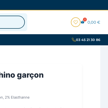
0,00
€
03 45 21 30 86
hino garçon
on, 2% Elasthanne