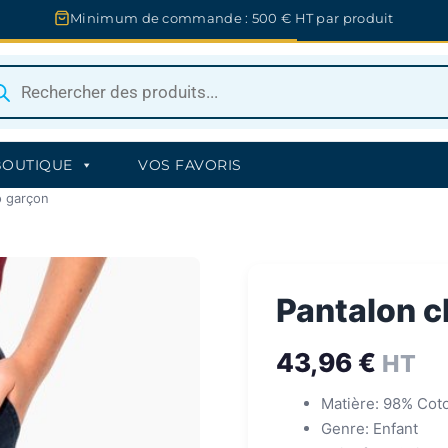
Minimum de commande : 500 € HT par produit
herche
uits
BOUTIQUE
VOS FAVORIS
o garçon
Pantalon c
43,96
€
HT
Matière: 98% Cot
Genre: Enfant