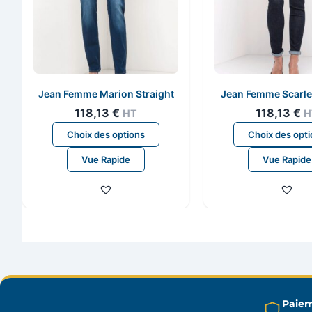
Jean Femme Marion Straight
Jean Femme Scarle
118,13
€
118,13
€
HT
H
Ce
Choix des options
Choix des opt
produit
Vue Rapide
Vue Rapide
a
plusieurs
variations.
Les
options
peuvent
être
choisies
sur
Paiem