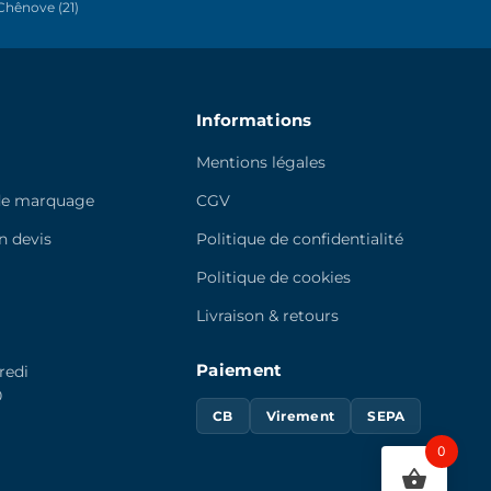
hênove (21)
la
page
du
produit
Informations
Mentions légales
de marquage
CGV
 devis
Politique de confidentialité
e
Politique de cookies
Livraison & retours
Paiement
redi
0
CB
Virement
SEPA
0