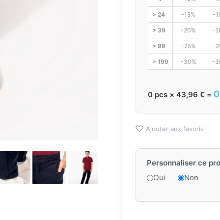
> 24
-15%
-1
> 39
-20%
-2
> 99
-25%
-2
> 199
-30%
-3
0
0
pcs ×
43,96
€
=
Ajouter aux favoris
Personnaliser ce pro
Oui
Non