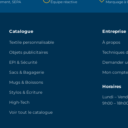
rement, SEPA
Équipe réactive
Marquage à C
la
la
page
page
du
du
produit
produit
Catalogue
Entreprise
Textile personnalisable
À propos
Objets publicitaires
Techniques 
EPI & Sécurité
Demander un
Sacs & Bagagerie
Mon compt
Mugs & Boissons
Horaires
Stylos & Écriture
Lundi – Vend
High-Tech
9h00 – 18h0
Voir tout le catalogue