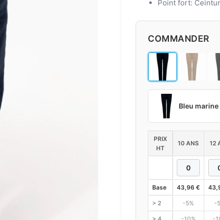
Point fort: Ceintu
COMMANDER
Bleu marine
PRIX
10 ANS
12 
HT
Base
43,96
€
43,
> 2
-5%
-
> 4
-10%
-1