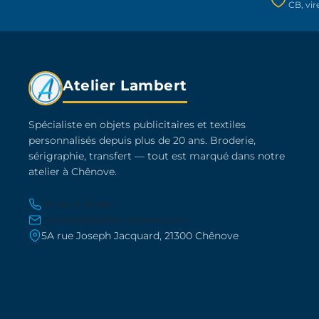
CB, vi
la
page
du
produit
Atelier Lambert
Spécialiste en objets publicitaires et textiles
personnalisés depuis plus de 20 ans. Broderie,
sérigraphie, transfert — tout est marqué dans notre
atelier à Chênove.
03 45 21 30 86
contact@atelier-lambert.com
5A rue Joseph Jacquard, 21300 Chênove