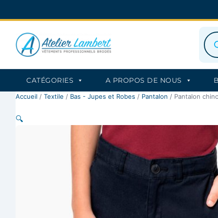
Aller
au
contenu
Rec
de
prod
CATÉGORIES
A PROPOS DE NOUS
Accueil
/
Textile
/
Bas - Jupes et Robes
/
Pantalon
/ Pantalon chin
🔍