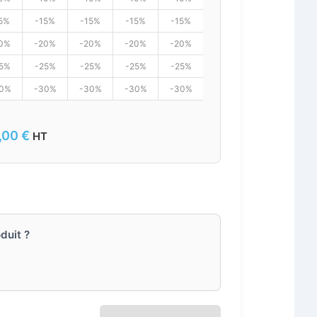
5%
-15%
-15%
-15%
-15%
-15%
-15%
-1
0%
-20%
-20%
-20%
-20%
-20%
-20%
-2
5%
-25%
-25%
-25%
-25%
-25%
-25%
-2
0%
-30%
-30%
-30%
-30%
-30%
-30%
-3
,00
€
HT
duit ?