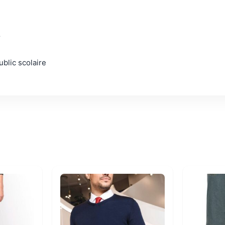
r
blic scolaire