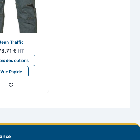
Jean Traffic
73,71
€
HT
Ce
ix des options
produit
Vue Rapide
a
plusieurs
variations.
Les
options
peuvent
être
choisies
sur
rance