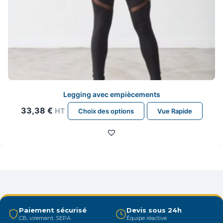
Legging avec empiècements
Ce
33,38
€
HT
Choix des options
Vue Rapide
produit
a
plusieurs
variations.
Les
options
peuvent
être
Paiement sécurisé
Devis sous 24h
CB, virement, SEPA
Équipe réactive
choisies