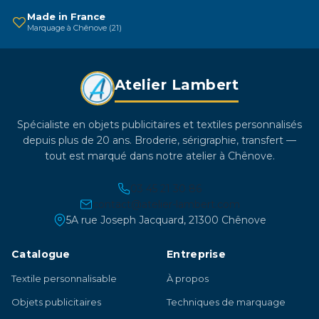
sur
Made in France
Marquage à Chênove (21)
la
page
du
Atelier Lambert
produit
Spécialiste en objets publicitaires et textiles personnalisés
depuis plus de 20 ans. Broderie, sérigraphie, transfert —
tout est marqué dans notre atelier à Chênove.
03 45 21 30 86
contact@atelier-lambert.com
5A rue Joseph Jacquard, 21300 Chênove
Catalogue
Entreprise
Textile personnalisable
À propos
Objets publicitaires
Techniques de marquage