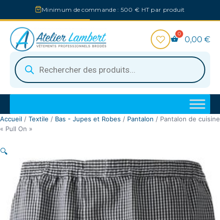
Aller
Minimum de commande : 500 € HT par produit
au
contenu
0,00
€
Recherche
de
produits
Accueil
/
Textile
/
Bas - Jupes et Robes
/
Pantalon
/ Pantalon de cuisine
« Pull On »
🔍