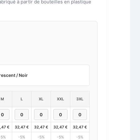
fabriqué à partir de bouteilles en plastique
escent / Noir
M
L
XL
XXL
3XL
,47
€
32,47
€
32,47
€
32,47
€
32,47
€
-5%
-5%
-5%
-5%
-5%