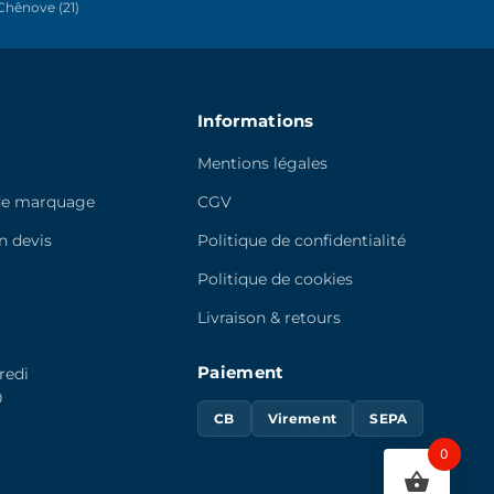
hênove (21)
la
page
du
produit
Informations
Mentions légales
de marquage
CGV
 devis
Politique de confidentialité
e
Politique de cookies
Livraison & retours
Paiement
redi
0
CB
Virement
SEPA
0