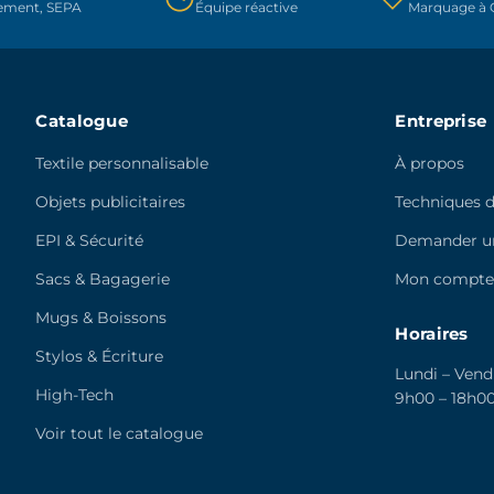
rement, SEPA
Équipe réactive
Marquage à C
la
la
page
page
du
du
produit
produit
Catalogue
Entreprise
Textile personnalisable
À propos
Objets publicitaires
Techniques 
EPI & Sécurité
Demander un
Sacs & Bagagerie
Mon compt
Mugs & Boissons
Horaires
Stylos & Écriture
Lundi – Vend
High-Tech
9h00 – 18h0
Voir tout le catalogue