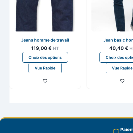
Jeans homme de travail
Jean basic h
119,00
€
40,40
€
HT
H
Ce
Choix des options
Choix des opt
produit
Vue Rapide
Vue Rapide
a
plusieurs
variations.
Les
options
peuvent
être
choisies
sur
Paiem