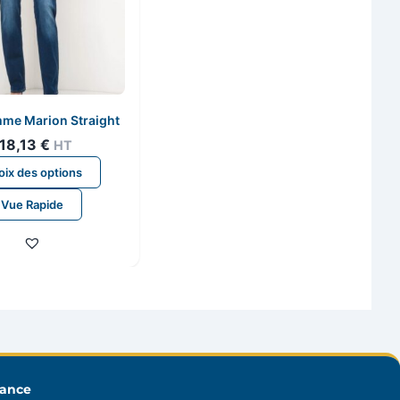
me Marion Straight
18,13
€
HT
Ce
ix des options
produit
Vue Rapide
a
plusieurs
variations.
Les
options
peuvent
être
choisies
sur
rance