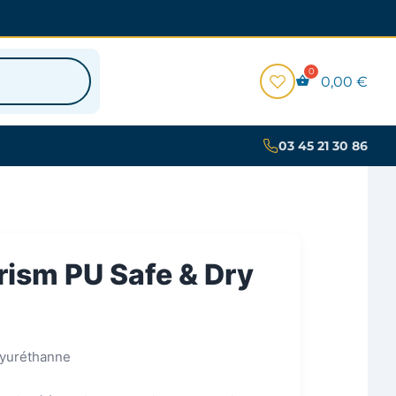
0,00
€
03 45 21 30 86
rism PU Safe & Dry
lyuréthanne