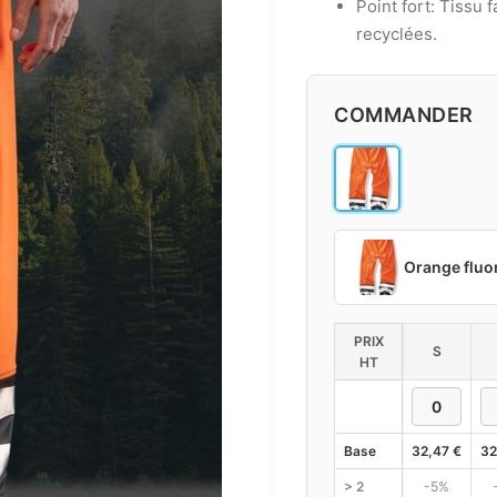
Point fort: Tissu 
recyclées.
COMMANDER
Orange fluor
PRIX
S
HT
Base
32,47
€
32
> 2
-5%