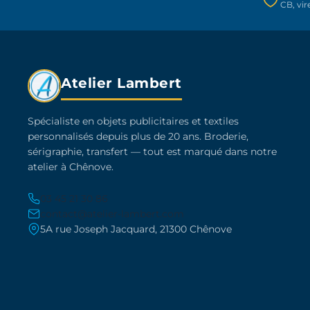
CB, vi
la
page
du
produit
Atelier Lambert
Spécialiste en objets publicitaires et textiles
personnalisés depuis plus de 20 ans. Broderie,
sérigraphie, transfert — tout est marqué dans notre
atelier à Chênove.
03 45 21 30 86
contact@atelier-lambert.com
5A rue Joseph Jacquard, 21300 Chênove