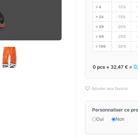
> 4
-10%
-
> 24
-15%
> 39
-20%
-
> 99
-25%
-
> 199
-30%
-
0
0
pcs ×
32,47
€
=
Ajouter aux favoris
Personnaliser ce pro
Oui
Non