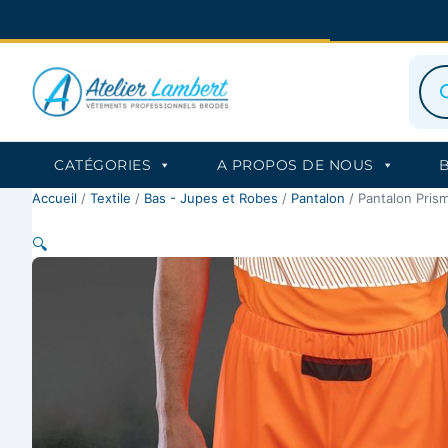
Aller
au
contenu
Rec
de
prod
CATÉGORIES
A PROPOS DE NOUS
Accueil
/
Textile
/
Bas - Jupes et Robes
/
Pantalon
/ Pantalon Pris
🔍