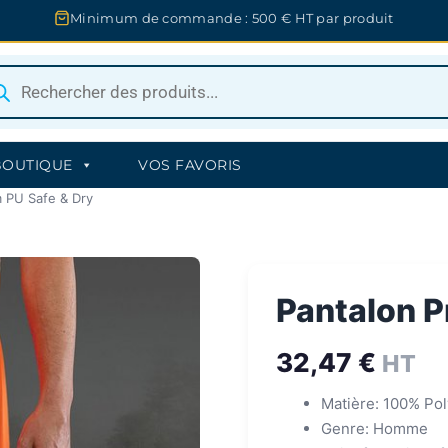
Minimum de commande : 500 € HT par produit
herche
uits
BOUTIQUE
VOS FAVORIS
m PU Safe & Dry
Pantalon P
32,47
€
HT
Matière: 100% Po
Genre: Homme