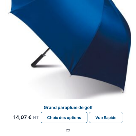
choisies
sur
la
page
du
produit
Grand parapluie de golf
Ce
14,07
€
HT
Choix des options
Vue Rapide
produit
a