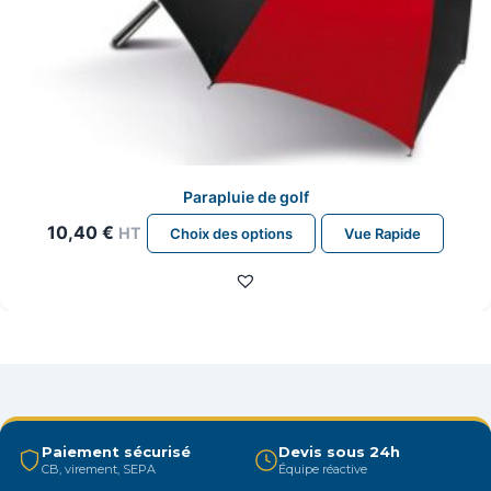
Parapluie de golf
Ce
10,40
€
HT
Choix des options
Vue Rapide
produit
a
plusieurs
variations.
Les
options
peuvent
être
Paiement sécurisé
Devis sous 24h
CB, virement, SEPA
Équipe réactive
choisies