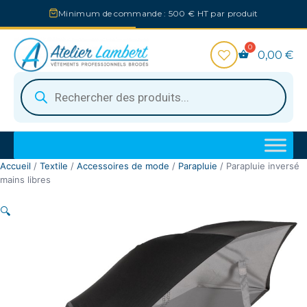
Aller
Minimum de commande : 500 € HT par produit
au
contenu
0,00
€
Recherche
de
produits
Accueil
/
Textile
/
Accessoires de mode
/
Parapluie
/ Parapluie inversé
mains libres
🔍