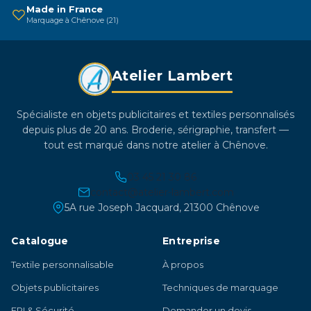
sur
Made in France
Marquage à Chênove (21)
la
page
du
Atelier Lambert
produit
Spécialiste en objets publicitaires et textiles personnalisés
depuis plus de 20 ans. Broderie, sérigraphie, transfert —
tout est marqué dans notre atelier à Chênove.
03 45 21 30 86
contact@atelier-lambert.com
5A rue Joseph Jacquard, 21300 Chênove
Catalogue
Entreprise
Textile personnalisable
À propos
Objets publicitaires
Techniques de marquage
EPI & Sécurité
Demander un devis