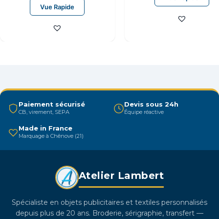
Vue Rapide
a
plusieurs
variations.
Les
options
peuvent
être
choisies
Paiement sécurisé
Devis sous 24h
sur
CB, virement, SEPA
Équipe réactive
la
Made in France
page
Marquage à Chênove (21)
du
produit
Atelier Lambert
Spécialiste en objets publicitaires et textiles personnalisés
depuis plus de 20 ans. Broderie, sérigraphie, transfert —