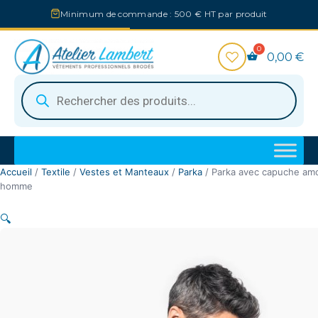
Aller
Minimum de commande : 500 € HT par produit
au
contenu
0,00
€
Recherche
de
produits
Accueil
/
Textile
/
Vestes et Manteaux
/
Parka
/ Parka avec capuche amo
homme
🔍