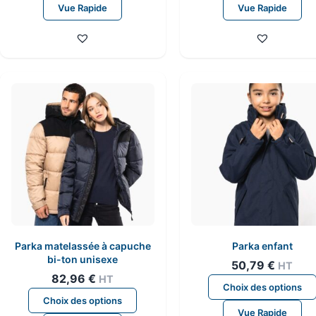
Vue Rapide
Vue Rapide
a
plusieurs
variations.
Les
options
peuvent
être
choisies
sur
la
page
du
produit
Parka matelassée à capuche
Parka enfant
bi-ton unisexe
50,79
€
HT
82,96
€
HT
Choix des options
Ce
Choix des options
produit
Vue Rapide