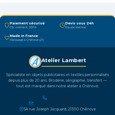
peuvent
être
choisies
Paiement sécurisé
Devis sous 24h
sur
CB, virement, SEPA
Équipe réactive
la
Made in France
page
Marquage à Chênove (21)
du
produit
Atelier Lambert
Spécialiste en objets publicitaires et textiles personnalisés
depuis plus de 20 ans. Broderie, sérigraphie, transfert —
tout est marqué dans notre atelier à Chênove.
03 45 21 30 86
contact@atelier-lambert.com
5A rue Joseph Jacquard, 21300 Chênove