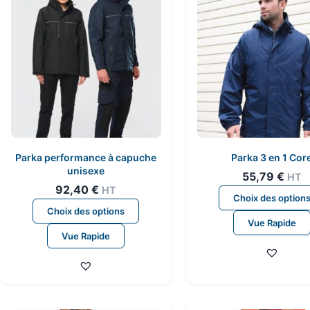
Parka performance à capuche
Parka 3 en 1 Cor
unisexe
55,79
€
HT
92,40
€
HT
Choix des option
Ce
Choix des options
produit
Vue Rapide
Vue Rapide
a
plusieurs
variations.
Les
options