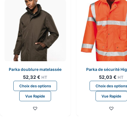
peuvent
être
choisies
sur
la
page
du
produit
Parka doublure matelassée
Parka de sécurité Hig
52,32
€
52,03
€
HT
HT
Ce
Choix des options
Choix des option
produit
Vue Rapide
Vue Rapide
a
plusieurs
variations.
Les
options