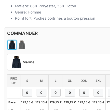
Matière: 65% Polyester, 35% Coton
Genre: Homme
Point fort: Poches poitrines à bouton pression
COMMANDER
Marine
PRIX
S
M
L
XL
XXL
3XL
HT
Base
129,15
€
129,15
€
129,15
€
129,15
€
129,15
€
129,15
€
12