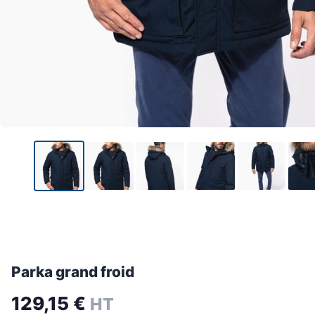
Parka grand froid
129,15
€
HT