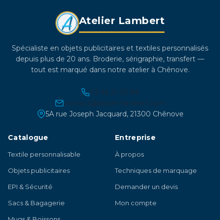
du
Atelier Lambert
produit
Spécialiste en objets publicitaires et textiles personnalisés
depuis plus de 20 ans. Broderie, sérigraphie, transfert —
tout est marqué dans notre atelier à Chênove.
03 45 21 30 86
contact@atelier-lambert.com
5A rue Joseph Jacquard, 21300 Chênove
Catalogue
Entreprise
Textile personnalisable
À propos
Objets publicitaires
Techniques de marquage
EPI & Sécurité
Demander un devis
Sacs & Bagagerie
Mon compte
Mugs & Boissons