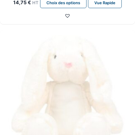
Ce
14,75
€
HT
Choix des options
Vue Rapide
produit
a
plusieurs
variations.
Les
options
peuvent
être
choisies
sur
la
page
du
produit