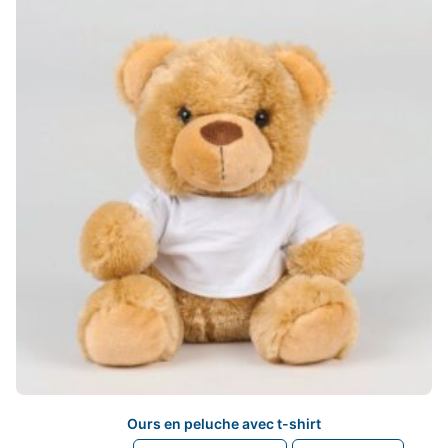
options
peuvent
être
choisies
sur
la
page
du
produit
Ours en peluche avec t-shirt