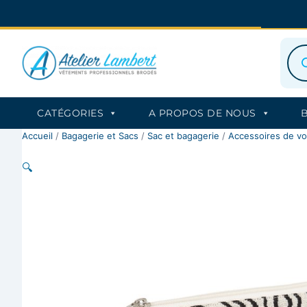
Aller
au
contenu
Rec
de
prod
CATÉGORIES
A PROPOS DE NOUS
Accueil
/
Bagagerie et Sacs
/
Sac et bagagerie
/
Accessoires de v
🔍