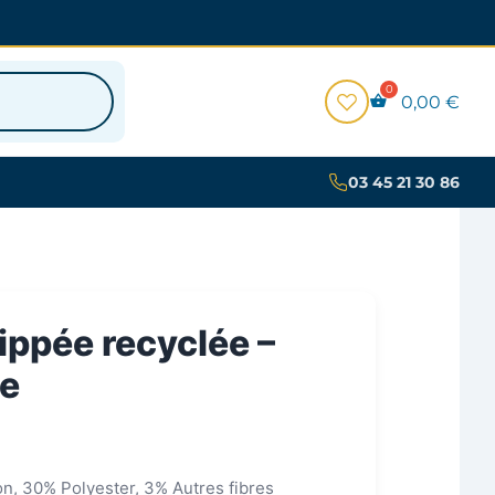
0,00
€
03 45 21 30 86
ippée recyclée –
ue
n, 30% Polyester, 3% Autres fibres