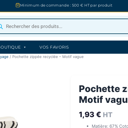
Minimum de commande : 500 € HT par produit
herche
uits
BOUTIQUE
VOS FAVORIS
oyage
/ Pochette zippée recyclée – Motif vague
Pochette z
Motif vag
1,93
€
HT
Matière: 67% Coto