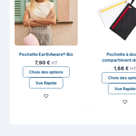
Pochette EarthAware® Bio
Pochette à do
compartiment d
7,90
€
HT
imperméab
1,68
€
H
Ce
Choix des options
produit
Choix des opt
Vue Rapide
a
Vue Rapide
plusieurs
variations.
Les
options
peuvent
être