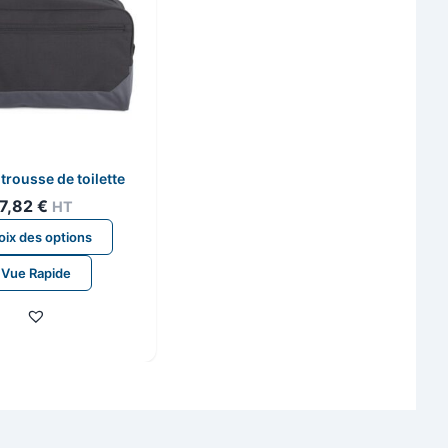
trousse de toilette
7,82
€
HT
Ce
ix des options
produit
Vue Rapide
a
plusieurs
variations.
Les
options
peuvent
être