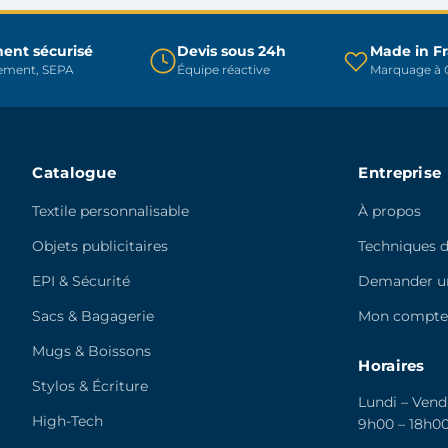
être
choisies
choisies
sur
sur
ent sécurisé
Devis sous 24h
Made in F
la
rement, SEPA
Équipe réactive
Marquage à C
la
page
page
du
du
produit
produit
Catalogue
Entreprise
Textile personnalisable
À propos
Objets publicitaires
Techniques 
EPI & Sécurité
Demander un
Sacs & Bagagerie
Mon compt
Mugs & Boissons
Horaires
Stylos & Écriture
Lundi – Vend
High-Tech
9h00 – 18h0