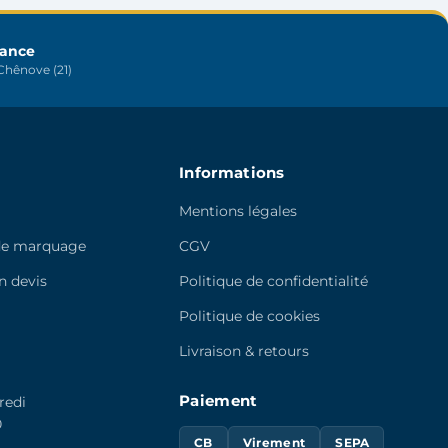
choisies
sur
rance
la
hênove (21)
page
du
produit
Informations
Mentions légales
de marquage
CGV
 devis
Politique de confidentialité
e
Politique de cookies
Livraison & retours
Paiement
redi
0
CB
Virement
SEPA