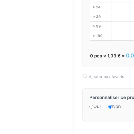
> 24
> 39
> 99
> 199
0,
0
pcs ×
1,93
€
=
Ajouter aux favoris
Personnaliser ce pro
Oui
Non