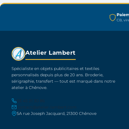
choisies
sur
Paiem
la
CB, vi
page
du
produit
Atelier Lambert
Spécialiste en objets publicitaires et textiles
personnalisés depuis plus de 20 ans. Broderie,
sérigraphie, transfert — tout est marqué dans notre
atelier à Chênove.
03 45 21 30 86
contact@atelier-lambert.com
5A rue Joseph Jacquard, 21300 Chênove