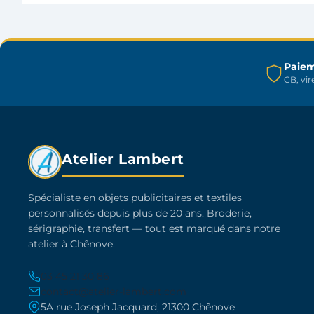
peuvent
être
choisies
sur
Paiem
CB, vi
la
page
du
produit
Atelier Lambert
Spécialiste en objets publicitaires et textiles
personnalisés depuis plus de 20 ans. Broderie,
sérigraphie, transfert — tout est marqué dans notre
atelier à Chênove.
03 45 21 30 86
contact@atelier-lambert.com
5A rue Joseph Jacquard, 21300 Chênove