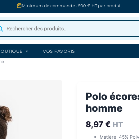
Minimum de commande : 500 € HT par produit
herche
uits
BOUTIQUE
VOS FAVORIS
me
Polo écore
homme
8,97
€
HT
Matière: 45% Pol