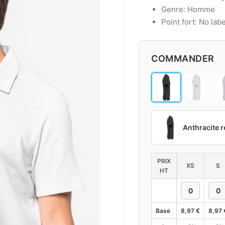
Genre: Homme
Point fort: No lab
COMMANDER
Anthracite r
PRIX
XS
S
HT
Base
8,97
€
8,97