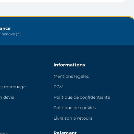
peuvent
être
choisies
sur
rance
hênove (21)
la
page
du
produit
Informations
Mentions légales
de marquage
CGV
 devis
Politique de confidentialité
e
Politique de cookies
Livraison & retours
Paiement
redi