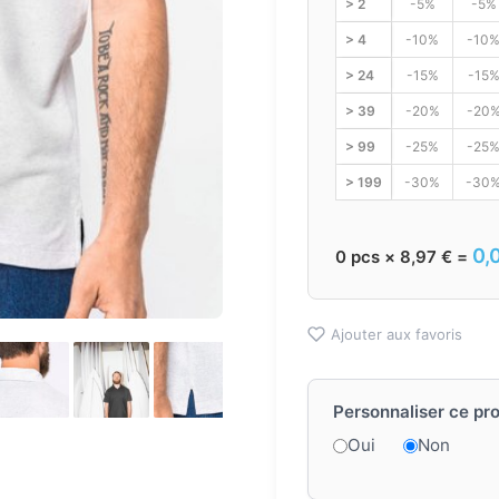
> 2
-5%
-5%
> 4
-10%
-10
> 24
-15%
-15
> 39
-20%
-20
> 99
-25%
-25
> 199
-30%
-30
0,
0
pcs ×
8,97
€
=
Ajouter aux favoris
Personnaliser ce pro
Oui
Non