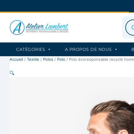
Aller
au
contenu
Rec
de
prod
CATÉGORIES
A PROPOS DE NOUS
Accueil
/
Textile
/
Polos
/
Polo
/ Polo écoresponsable recyclé hom
🔍