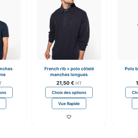
anches
French rib > polo côtelé
Polo 
mme
manches longues
21,50
€
T
HT
Ce
Ce
ions
Choix des options
Cho
produit
produit
Vue Rapide
a
a
plusieurs
plusieurs
variations.
variations.
Les
Les
options
options