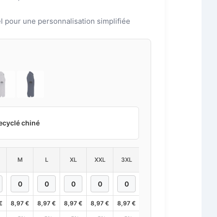
el pour une personnalisation simplifiée
ecyclé chiné
M
L
XL
XXL
3XL
4XL
€
8,97
€
8,97
€
8,97
€
8,97
€
8,97
€
8,97
€