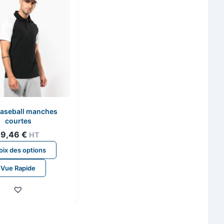
baseball manches
courtes
19,46
€
HT
Ce
ix des options
produit
Vue Rapide
a
plusieurs
variations.
Les
options