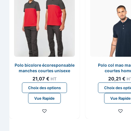
Polo bicolore écoresponsable
Polo col mao m
manches courtes unisexe
courtes ho
21,07
€
20,21
€
HT
H
Ce
Choix des options
Choix des opt
produit
Vue Rapide
Vue Rapide
a
plusieurs
variations.
Les
options