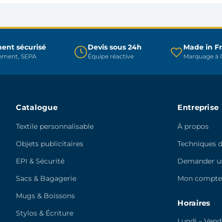
peuvent
peuvent
être
être
choisies
choisies
sur
sur
ent sécurisé
Devis sous 24h
Made in F
rement, SEPA
Équipe réactive
Marquage à C
la
la
page
page
du
du
produit
produit
Catalogue
Entreprise
Textile personnalisable
À propos
Objets publicitaires
Techniques 
EPI & Sécurité
Demander un
Sacs & Bagagerie
Mon compt
Mugs & Boissons
Horaires
Stylos & Écriture
Lundi – Vend