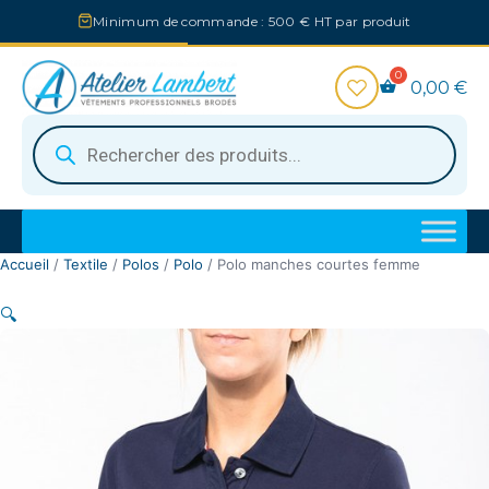
Aller
Minimum de commande : 500 € HT par produit
au
contenu
0,00
€
Recherche
de
produits
Accueil
/
Textile
/
Polos
/
Polo
/ Polo manches courtes femme
🔍