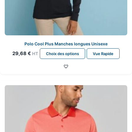
Polo Cool Plus Manches longues Unisexe
Ce
29,68
€
HT
Choix des options
Vue Rapide
produit
a
plusieurs
variations.
Les
options
peuvent
être
choisies
sur