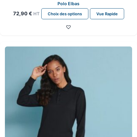
Polo Elbas
Ce
72,90
€
HT
Choix des options
Vue Rapide
produit
a
plusieurs
variations.
Les
options
peuvent
être
choisies
sur
la
page
du
produit