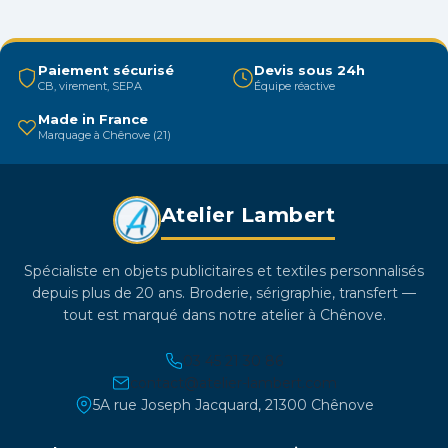
options
peuvent
être
Paiement sécurisé
Devis sous 24h
CB, virement, SEPA
Équipe réactive
choisies
sur
Made in France
Marquage à Chênove (21)
la
page
du
Atelier Lambert
produit
Spécialiste en objets publicitaires et textiles personnalisés
depuis plus de 20 ans. Broderie, sérigraphie, transfert —
tout est marqué dans notre atelier à Chênove.
03 45 21 30 86
contact@atelier-lambert.com
5A rue Joseph Jacquard, 21300 Chênove