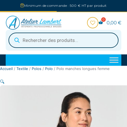
Aller
Minimum de commande : 500 € HT par produit
au
contenu
0,00
€
Recherche
de
produits
Accueil
/
Textile
/
Polos
/
Polo
/ Polo manches longues femme
🔍