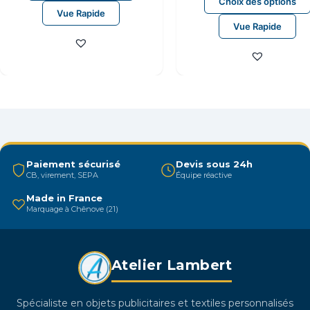
produit
Choix des options
Vue Rapide
a
Vue Rapide
plusieurs
variations.
Les
options
peuvent
être
choisies
sur
Paiement sécurisé
Devis sous 24h
la
CB, virement, SEPA
Équipe réactive
page
Made in France
du
Marquage à Chênove (21)
produit
Atelier Lambert
Spécialiste en objets publicitaires et textiles personnalisés