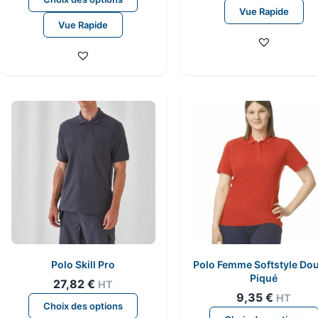
produit
Vue Rapide
Vue Rapide
a
plusieurs
variations.
Les
options
peuvent
être
choisies
sur
la
page
du
produit
Polo Skill Pro
Polo Femme Softstyle Do
Piqué
27,82
€
HT
9,35
€
HT
Ce
Choix des options