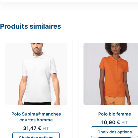
Produits similaires
Polo Supima® manches
Polo bio femme
courtes homme
10,90
€
HT
31,47
€
HT
Choix des options
Ce
Choix des options