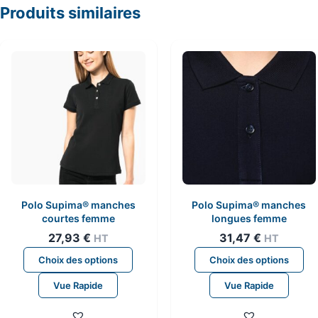
Produits similaires
Polo Supima® manches
Polo Supima® manches
courtes femme
longues femme
27,93
€
31,47
€
HT
HT
Ce
Ce
Choix des options
Choix des options
produit
pr
Vue Rapide
Vue Rapide
a
a
plusieurs
pl