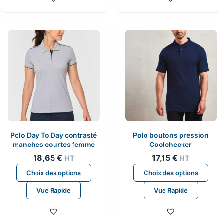
variations.
va
Les
Le
options
op
peuvent
pe
être
êt
choisies
ch
sur
su
la
la
page
pa
du
du
produit
pr
Polo Day To Day contrasté
Polo boutons pression
manches courtes femme
Coolchecker
18,65
€
17,15
€
HT
HT
Ce
Ce
Choix des options
Choix des options
produit
pr
Vue Rapide
Vue Rapide
a
a
plusieurs
pl