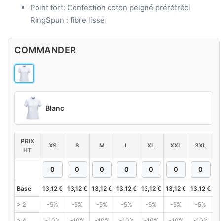
Point fort: Confection coton peigné prérétréci
RingSpun : fibre lisse
COMMANDER
Blanc
PRIX
XS
S
M
L
XL
XXL
3XL
HT
Base
13,12
€
13,12
€
13,12
€
13,12
€
13,12
€
13,12
€
13,12
€
> 2
-5%
-5%
-5%
-5%
-5%
-5%
-5%
> 4
-10%
-10%
-10%
-10%
-10%
-10%
-10%