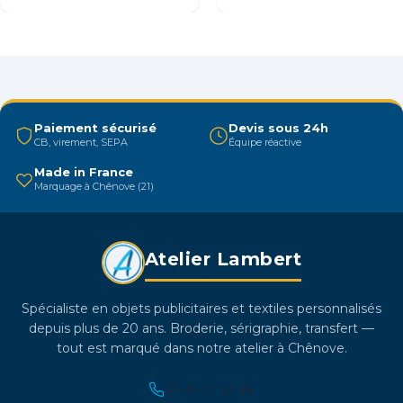
variations.
va
Les
Le
options
op
peuvent
pe
être
êt
choisies
ch
Paiement sécurisé
Devis sous 24h
sur
su
CB, virement, SEPA
Équipe réactive
la
la
Made in France
page
pa
Marquage à Chênove (21)
du
du
produit
pr
Atelier Lambert
Spécialiste en objets publicitaires et textiles personnalisés
depuis plus de 20 ans. Broderie, sérigraphie, transfert —
tout est marqué dans notre atelier à Chênove.
03 45 21 30 86