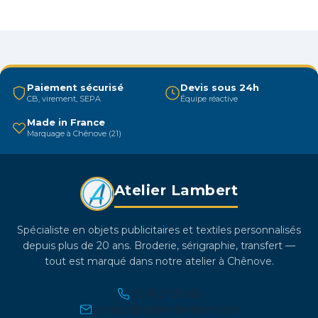
variations.
Les
options
peuvent
être
Paiement sécurisé
Devis sous 24h
CB, virement, SEPA
Équipe réactive
choisies
sur
Made in France
Marquage à Chênove (21)
la
page
du
Atelier Lambert
produit
Spécialiste en objets publicitaires et textiles personnalisés
depuis plus de 20 ans. Broderie, sérigraphie, transfert —
tout est marqué dans notre atelier à Chênove.
03 45 21 30 86
contact@atelier-lambert.com