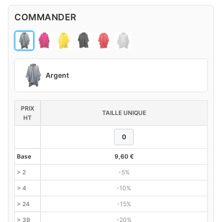
COMMANDER
Argent
PRIX
TAILLE UNIQUE
HT
Base
9,60
€
> 2
-5%
> 4
-10%
> 24
-15%
> 39
-20%