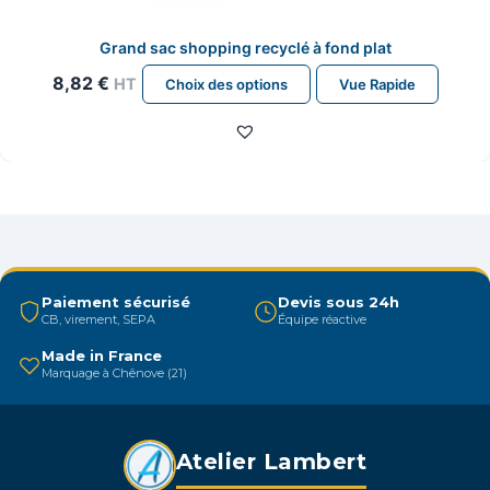
Grand sac shopping recyclé à fond plat
Ce
8,82
€
HT
Choix des options
Vue Rapide
produit
a
plusieurs
variations.
Les
options
peuvent
être
Paiement sécurisé
Devis sous 24h
CB, virement, SEPA
Équipe réactive
choisies
sur
Made in France
Marquage à Chênove (21)
la
page
du
Atelier Lambert
produit