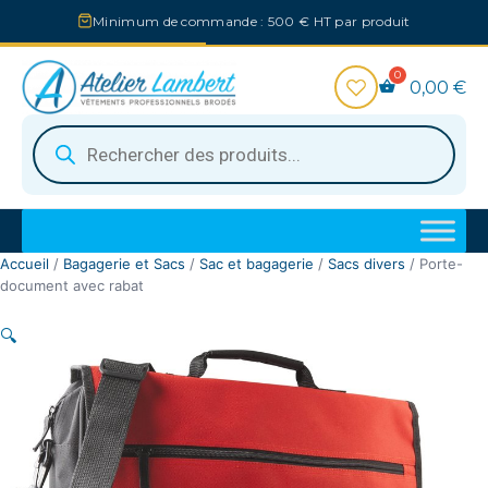
Aller
Minimum de commande : 500 € HT par produit
au
contenu
0,00
€
Recherche
de
produits
Accueil
/
Bagagerie et Sacs
/
Sac et bagagerie
/
Sacs divers
/ Porte-
document avec rabat
🔍