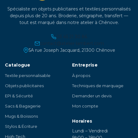
Spécialiste en objets publicitaires et textiles personnalisés
depuis plus de 20 ans. Broderie, sérigraphie, transfert —
tout est marqué dans notre atelier à Chênove.
03 45 21 30 86
contact@atelier-lambert.com
5A rue Joseph Jacquard, 21300 Chênove
Catalogue
Entreprise
Textile personnalisable
À propos
Objets publicitaires
Techniques de marquage
EPI & Sécurité
Demander un devis
Sacs & Bagagerie
Mon compte
Mugs & Boissons
Horaires
Stylos & Écriture
Lundi – Vendredi
High-Tech
9h00 – 18h00