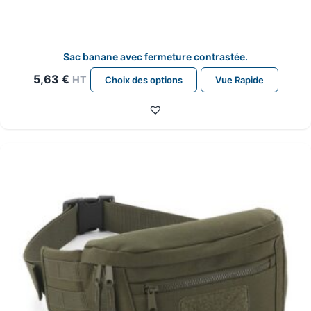
Sac banane avec fermeture contrastée.
Ce
5,63
€
HT
Choix des options
Vue Rapide
produit
a
plusieurs
variations.
Les
options
peuvent
être
choisies
sur
la
page
du