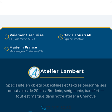
plusieurs
variations.
Les
options
peuvent
être
Paiement sécurisé
Devis sous 24h
CB, virement, SEPA
Équipe réactive
choisies
sur
Made in France
Marquage à Chênove (21)
la
page
du
Atelier Lambert
produit
Spécialiste en objets publicitaires et textiles personnalisés
depuis plus de 20 ans. Broderie, sérigraphie, transfert —
tout est marqué dans notre atelier à Chênove.
03 45 21 30 86