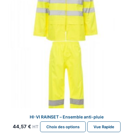
HI-VI RAINSET – Ensemble anti-pluie
Ce
44,57
€
HT
Choix des options
Vue Rapide
produit