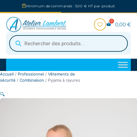
Aller
Minimum de commande : 500 € HT par produit
au
contenu
0,00
€
Recherche
de
produits
Accueil
/
Professionnel
/
Vêtements de
sécurité
/
Combinaison
/ Pyjama à rayures
🔍