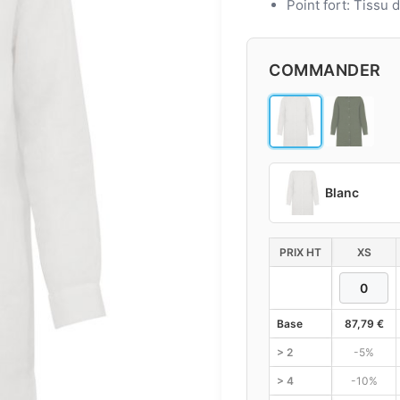
Point fort: Tissu 
COMMANDER
Blanc
PRIX HT
XS
Base
87,79
€
> 2
-5%
> 4
-10%