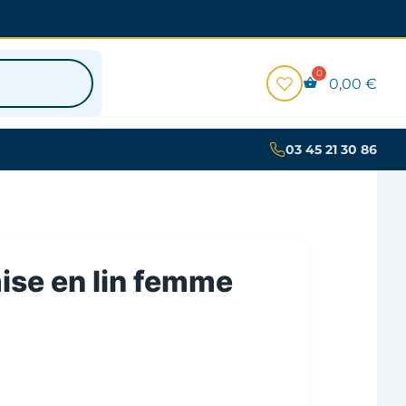
0,00
€
03 45 21 30 86
se en lin femme