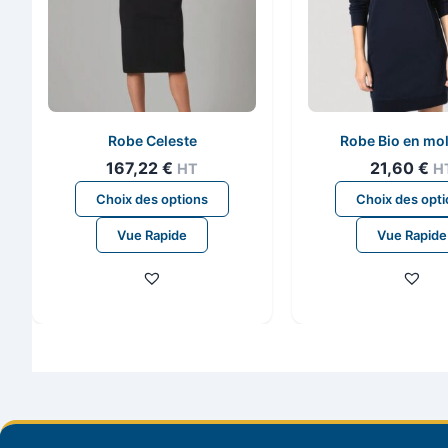
Robe Celeste
Robe Bio en mol
167,22
€
21,60
€
HT
H
Ce
Choix des options
Choix des opt
produit
Vue Rapide
Vue Rapide
a
plusieurs
variations.
Les
options
peuvent
être
choisies
sur