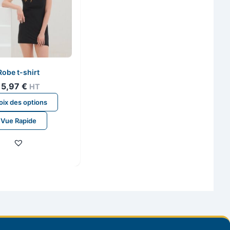
Robe t-shirt
15,97
€
HT
Ce
ix des options
produit
Vue Rapide
a
plusieurs
variations.
Les
options
peuvent
être
choisies
sur