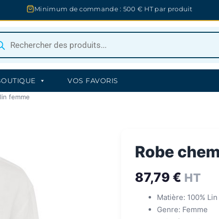
Minimum de commande : 500 € HT par produit
herche
uits
BOUTIQUE
VOS FAVORIS
lin femme
Robe chemi
87,79
€
HT
Matière: 100% Lin
Genre: Femme