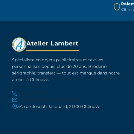
Paiem
la
CB, vi
page
du
produit
Atelier Lambert
Spécialiste en objets publicitaires et textiles
personnalisés depuis plus de 20 ans. Broderie,
sérigraphie, transfert — tout est marqué dans notre
atelier à Chênove.
03 45 21 30 86
contact@atelier-lambert.com
5A rue Joseph Jacquard, 21300 Chênove