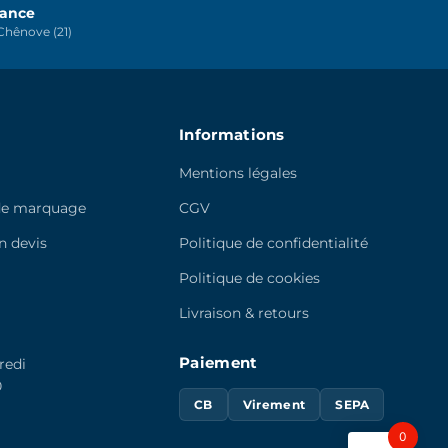
rance
la
hênove (21)
page
du
produit
Informations
Mentions légales
de marquage
CGV
 devis
Politique de confidentialité
e
Politique de cookies
Livraison & retours
Paiement
redi
0
CB
Virement
SEPA
0