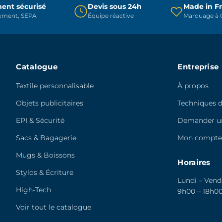
sur
ent sécurisé
Devis sous 24h
Made in F
la
rement, SEPA
Équipe réactive
Marquage à C
la
page
page
du
du
produit
produit
Catalogue
Entreprise
Textile personnalisable
À propos
Objets publicitaires
Techniques 
EPI & Sécurité
Demander un
Sacs & Bagagerie
Mon compt
Mugs & Boissons
Horaires
Stylos & Écriture
Lundi – Vend
High-Tech
9h00 – 18h0
Voir tout le catalogue