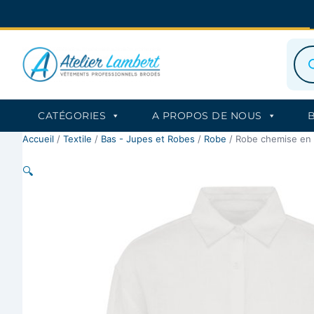
Aller
au
contenu
Rec
de
prod
CATÉGORIES
A PROPOS DE NOUS
Accueil
/
Textile
/
Bas - Jupes et Robes
/
Robe
/ Robe chemise en 
🔍