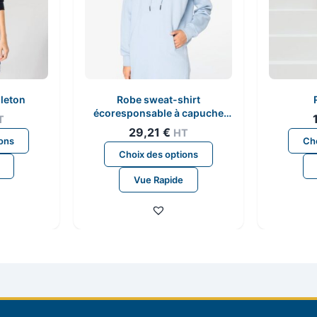
leton
Robe sweat-shirt
écoresponsable à capuche
T
femme
29,21
€
HT
Ce
ions
Cho
Ce
produit
Choix des options
produit
a
Vue Rapide
a
plusieurs
plusieurs
variations.
variations.
Les
Les
options
options
peuvent
peuvent
être
être
choisies
choisies
sur