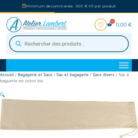
Aller
Minimum de commande : 500 € HT par produit
au
contenu
0,00
€
Recherche
de
produits
Accueil
/
Bagagerie et Sacs
/
Sac et bagagerie
/
Sacs divers
/ Sac à
baguette en coton bio
🔍