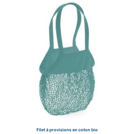
options
peuvent
être
choisies
sur
la
page
du
produit
Filet à provisions en coton bio