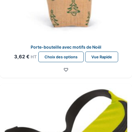
Porte-bouteille avec motifs de Noël
Ce
3,62
€
HT
Choix des options
Vue Rapide
produit
a
plusieurs
variations.
Les
options
peuvent
être
choisies
sur