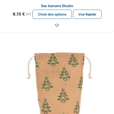
Sac banane Studio
Ce
8,15
€
HT
Choix des options
Vue Rapide
produit
a
plusieurs
variations.
Les
options
peuvent
être
choisies
sur
la
page
du
produit