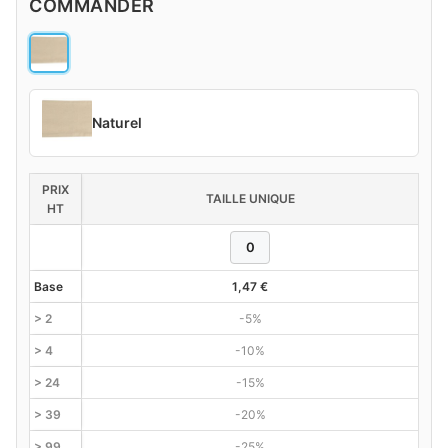
COMMANDER
Naturel
PRIX
TAILLE UNIQUE
HT
Base
1,47
€
> 2
-5%
> 4
-10%
> 24
-15%
> 39
-20%
> 99
-25%