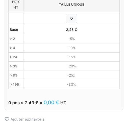
PRIX
TAILLE UNIQUE
HT
Base
2,43
€
> 2
-5%
> 4
-10%
> 24
-15%
> 39
-20%
> 99
-25%
> 199
-30%
0,00
€
0
pcs ×
2,43
€
=
HT
Ajouter aux favoris