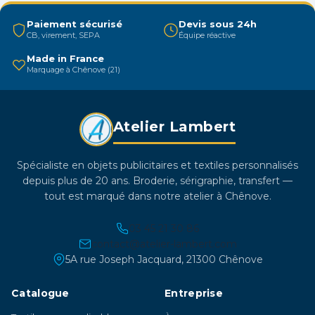
peuvent
être
Paiement sécurisé
Devis sous 24h
CB, virement, SEPA
Équipe réactive
choisies
sur
Made in France
Marquage à Chênove (21)
la
page
du
Atelier Lambert
produit
Spécialiste en objets publicitaires et textiles personnalisés
depuis plus de 20 ans. Broderie, sérigraphie, transfert —
tout est marqué dans notre atelier à Chênove.
03 45 21 30 86
contact@atelier-lambert.com
5A rue Joseph Jacquard, 21300 Chênove
Catalogue
Entreprise