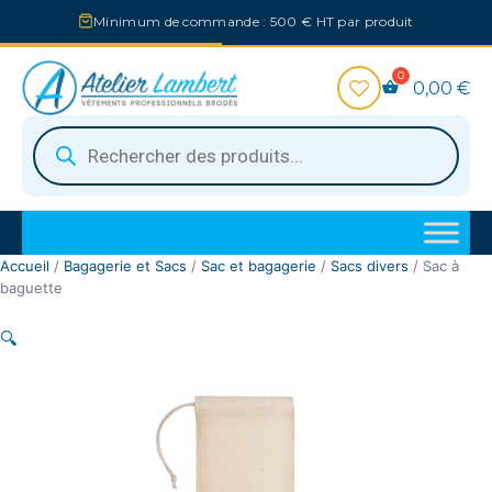
Aller
Minimum de commande : 500 € HT par produit
au
contenu
0,00
€
Recherche
de
produits
Accueil
/
Bagagerie et Sacs
/
Sac et bagagerie
/
Sacs divers
/ Sac à
baguette
🔍