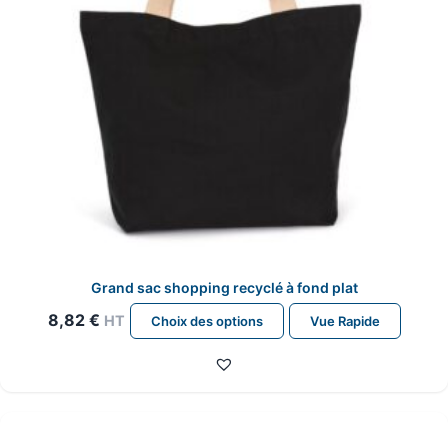
Grand sac shopping recyclé à fond plat
Ce
8,82
€
HT
Choix des options
Vue Rapide
produit
a
plusieurs
variations.
Les