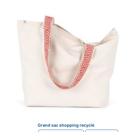
options
peuvent
être
choisies
sur
la
page
du
produit
Grand sac shopping recyclé