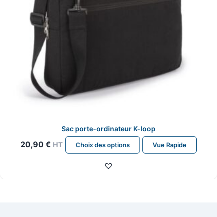
page
du
produit
Sac porte-ordinateur K-loop
Ce
20,90
€
HT
Choix des options
Vue Rapide
produit
a
plusieurs
variations.
Les
options