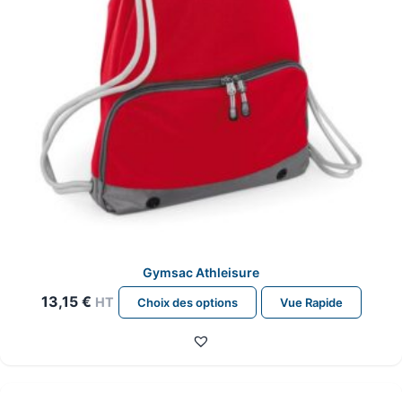
Gymsac Athleisure
Ce
13,15
€
HT
Choix des options
Vue Rapide
produit
a
plusieurs
variations.