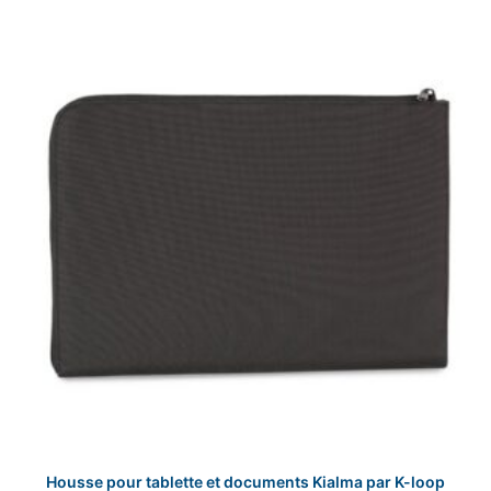
Les
options
peuvent
être
choisies
sur
la
page
du
produit
Housse pour tablette et documents Kialma par K-loop