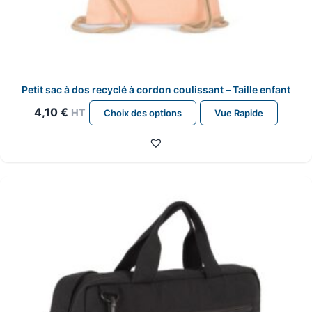
Petit sac à dos recyclé à cordon coulissant – Taille enfant
Ce
4,10
€
HT
Choix des options
Vue Rapide
produit
a
plusieurs
variations.
Les
options
peuvent
être
choisies
sur
la