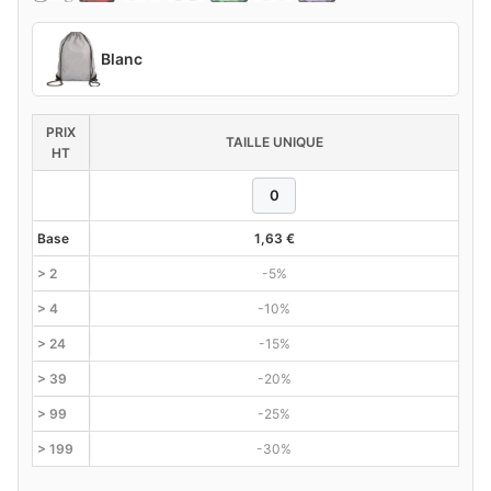
Blanc
PRIX
TAILLE UNIQUE
HT
Base
1,63
€
> 2
-5%
> 4
-10%
> 24
-15%
> 39
-20%
> 99
-25%
> 199
-30%