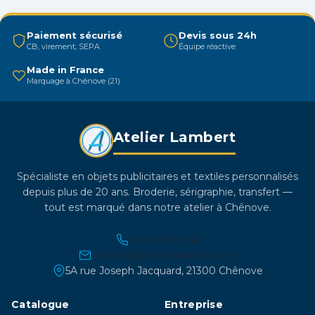
peuvent
être
Paiement sécurisé
Devis sous 24h
CB, virement, SEPA
Équipe réactive
choisies
sur
Made in France
Marquage à Chênove (21)
la
page
du
Atelier Lambert
produit
Spécialiste en objets publicitaires et textiles personnalisés
depuis plus de 20 ans. Broderie, sérigraphie, transfert —
tout est marqué dans notre atelier à Chênove.
03 45 21 30 86
contact@atelier-lambert.com
5A rue Joseph Jacquard, 21300 Chênove
Catalogue
Entreprise